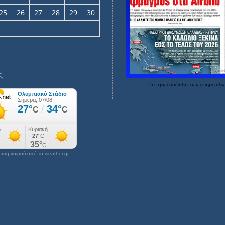
25
26
27
28
29
30
ς
Τα
πρωτοσέλιδα
των
εφημερίδ
ση καιρού από το weather.gr