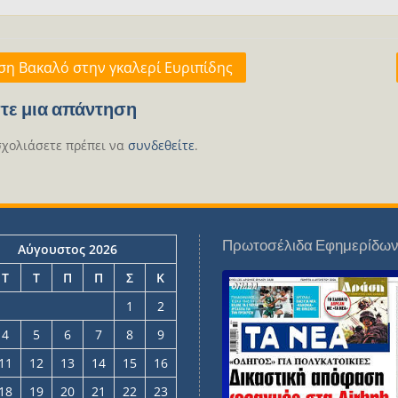
γηση
ση Βακαλό στην γκαλερί Ευριπίδης
ων
τε μια απάντηση
σχολιάσετε πρέπει να
συνδεθείτε
.
Πρωτοσέλιδα Εφημερίδω
Αύγουστος 2026
Τ
Τ
Π
Π
Σ
Κ
1
2
4
5
6
7
8
9
11
12
13
14
15
16
18
19
20
21
22
23