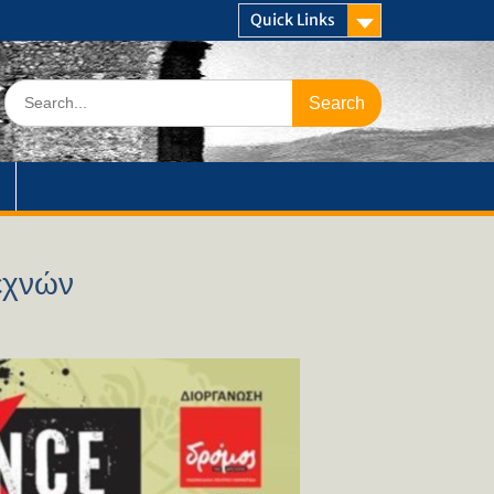
Quick Links
Search
for:
εχνών