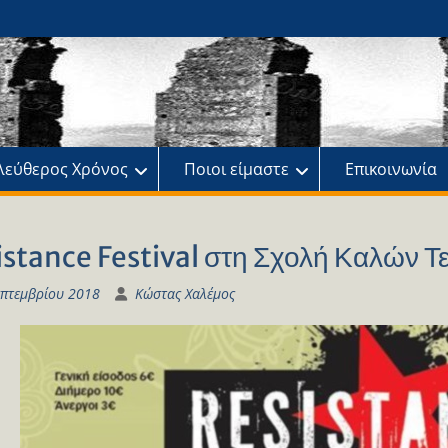
ης
πό
λεύθερος Χρόνος
Ποιοι είμαστε
Επικοινωνία
istance Festival στη Σχολή Καλών Τ
επτεμβρίου 2018
Κώστας Χαλέμος