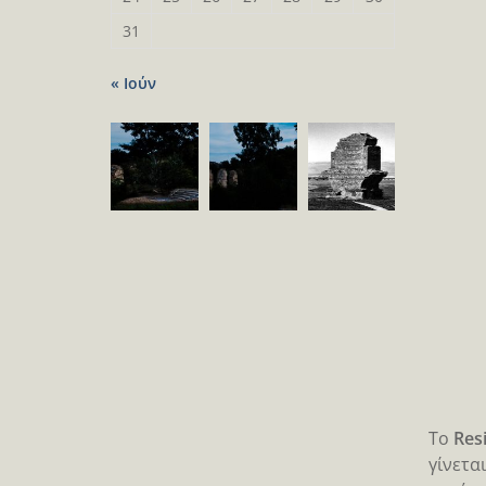
31
« Ιούν
Το
Resi
γίνετα