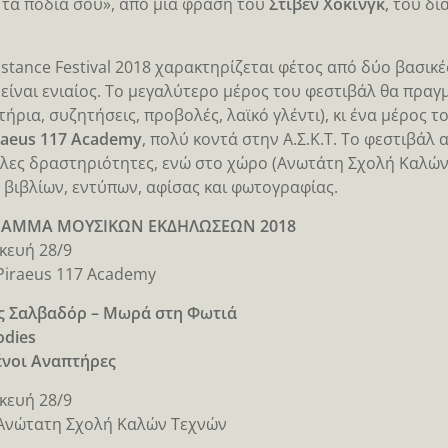
ι τα πόδια σου», από μια φράση του
Στίβεν Χόκινγκ
, του δ
istance Festival 2018 χαρακτηρίζεται φέτος από δύο βασικέ
 είναι ενιαίος. Το μεγαλύτερο μέρος του φεστιβάλ θα πρα
τήρια, συζητήσεις, προβολές, λαϊκό γλέντι), κι ένα μέρο
raeus 117 Academy
, πολύ κοντά στην Α.Σ.Κ.Τ. Το φεστιβάλ 
λες δραστηριότητες, ενώ στο χώρο (Ανωτάτη Σχολή Καλών 
 βιβλίων, εντύπων, αφίσας και φωτογραφίας.
ΑΜΜΑ ΜΟΥΣΙΚΩΝ ΕΚΔΗΛΩΣΕΩΝ 2018
κευή 28/9
 Piraeus 117 Academy
ς Σαλβαδόρ – Μωρά στη Φωτιά
odies
νοι Αναπτήρες
κευή 28/9
 Ανώτατη Σχολή Καλών Τεχνών