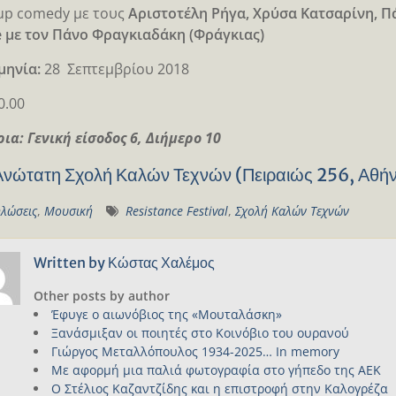
up comedy με τους
Αριστοτέλη Ρήγα, Χρύσα Κατσαρίνη, Πά
ve με τον Πάνο Φραγκιαδάκη (Φράγκιας)
μηνία:
28 Σεπτεμβρίου 2018
0.00
ρια: Γενική είσοδος 6, Διήμερο 10
Ανώτατη Σχολή Καλών Τεχνών (Πειραιώς 256, Αθή
λώσεις
,
Μουσική
Resistance Festival
,
Σχολή Καλών Τεχνών
Written by
Κώστας Χαλέμος
Other posts by author
Έφυγε ο αιωνόβιος της «Μουταλάσκη»
Ξανάσμιξαν οι ποιητές στο Κοινόβιο του ουρανού
Γιώργος Μεταλλόπουλος 1934-2025… In memory
Με αφορμή μια παλιά φωτογραφία στο γήπεδο της ΑΕΚ
Ο Στέλιος Καζαντζίδης και η επιστροφή στην Καλογρέζα