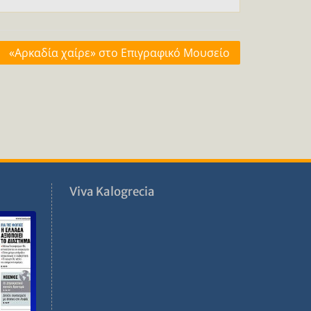
«Αρκαδία χαίρε» στο Επιγραφικό Μουσείο
ν
Viva Kalogrecia