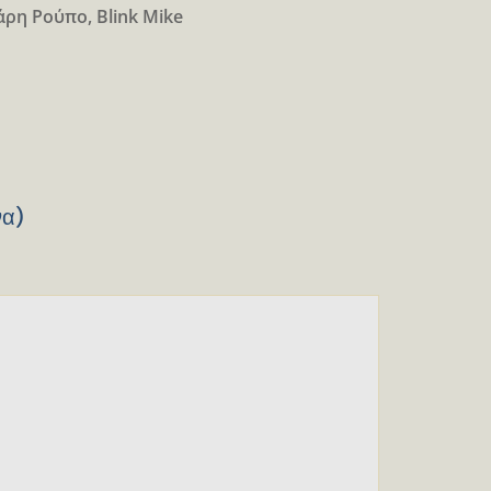
ρη Ρούπο, Blink Mike
να)