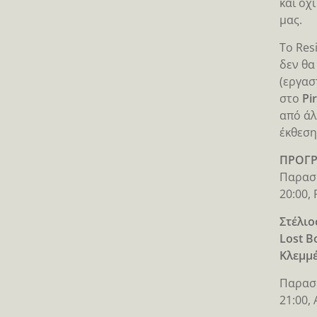
και όχ
μας.
Το Res
δεν θα
(εργασ
στο
Pi
από άλ
έκθεση
ΠΡΟΓΡ
Παρασ
20:00,
Στέλιο
Lost B
Κλεμμέ
Παρασ
21:00,