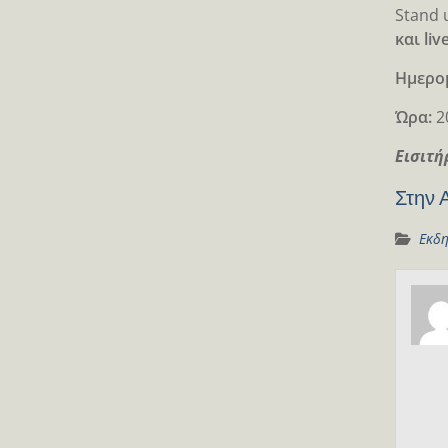
Stand 
και li
Ημερο
Ώρα:
2
Eισιτή
Στην 
Εκδη