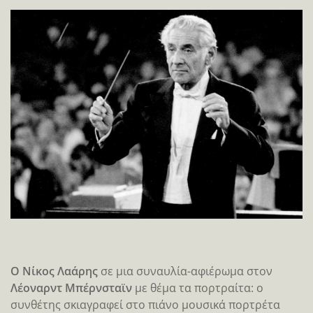
Ο Νίκος Λαάρης
σε μια συναυλία-αφιέρωμα στον
Λέοναρντ Μπέρνσταϊν
με θέμα τα πορτραίτα: ο
συνθέτης σκιαγραφεί στο πιάνο μουσικά πορτρέτα