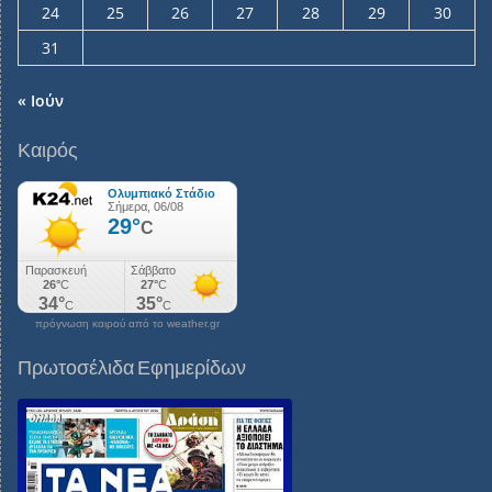
24
25
26
27
28
29
30
31
« Ιούν
Καιρός
πρόγνωση καιρού από το weather.gr
Πρωτοσέλιδα Εφημερίδων