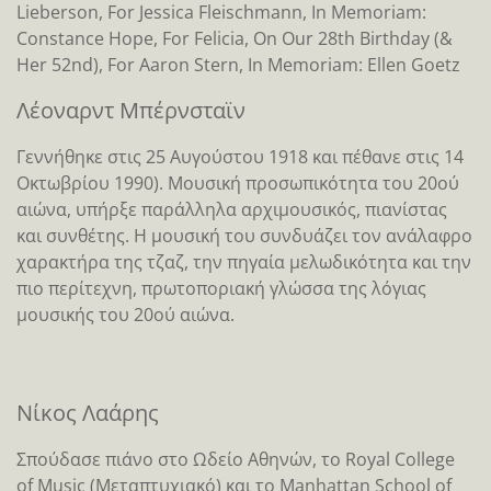
Lieberson, For Jessica Fleischmann, In Memoriam:
Constance Hope, For Felicia, On Our 28th Birthday (&
Her 52nd), For Aaron Stern, In Memoriam: Ellen Goetz
Λέοναρντ Μπέρνσταϊν
Γεννήθηκε στις 25 Αυγούστου 1918 και πέθανε στις 14
Οκτωβρίου 1990). Μουσική προσωπικότητα του 20ού
αιώνα, υπήρξε παράλληλα αρχιμουσικός, πιανίστας
και συνθέτης. Η μουσική του συνδυάζει τον ανάλαφρο
χαρακτήρα της τζαζ, την πηγαία μελωδικότητα και την
πιο περίτεχνη, πρωτοποριακή γλώσσα της λόγιας
μουσικής του 20ού αιώνα.
Νίκος Λαάρης
Σπούδασε πιάνο στο Ωδείο Αθηνών, το Royal College
of Music (Μεταπτυχιακό) και το Manhattan School of