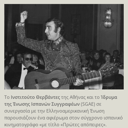
To
Ινστιτούτο Θερβάντες
της Αθήνας και το
Ίδρυμα
της Ένωσης Ισπανών Συγγραφέων
(SGAE) σε
συνεργασία με την Ελληνοαμερικανική Ένωση
παρουσιάζουν ένα αφιέρωμα στον σύγχρονο ισπανικό
κινηματογράφο «με τίτλο «Πρώτες απόπειρες».