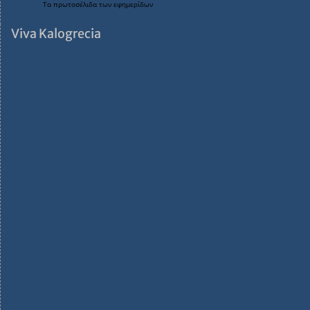
Τα
πρωτοσέλιδα
των
εφημερίδων
Viva Kalogrecia