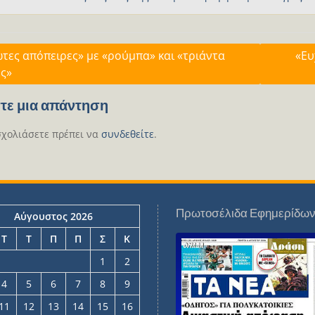
γηση
τες απόπειρες» με «ρούμπα» και «τριάντα
«Ευ
ς»
ων
τε μια απάντηση
σχολιάσετε πρέπει να
συνδεθείτε
.
Πρωτοσέλιδα Εφημερίδω
Αύγουστος 2026
Τ
Τ
Π
Π
Σ
Κ
1
2
4
5
6
7
8
9
11
12
13
14
15
16