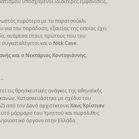
ματισμού υποσχόμενοι ιδιαίτερες εμφανίσεις,
.
γνωστός ευρύτερα με το παρατσούκλι
υ για την παράδοση, εξαιτίας της οποίας έχει
δα, ανάμεσα στους πρώτους που τον
 συγκαταλέγεται και ο
Nick Cave.
ανής και ο Νεκτάριος Κοντογιάννης.
υ…
εί τις θρησκευτικές ανάγκες της αθηναϊκής
ικανών. Κατασκευάστηκε με σχέδιο του
2) από τον Δανό αρχιτέκτονα
Χανς Κρίστιαν
ξευτό μάρμαρο του Υμηττού και πωρόλιθος
κκλησιαστικό όργανο στην Ελλάδα