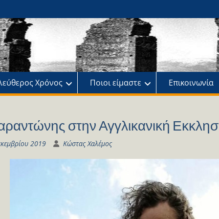
ης
πό
λεύθερος Χρόνος
Ποιοι είμαστε
Επικοινωνία
αραντώνης στην Αγγλικανική Εκκλησ
εκεμβρίου 2019
Κώστας Χαλέμος