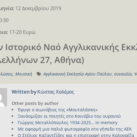
μηνία:
12 Δεκεμβρίου 2019
20:30
ρια:
17-20 Ευρώ
ν Ιστορικό Ναό Αγγλικανικής Εκ
λελλήνων 27, Αθήνα)
λώσεις
,
Μουσική
Αγγλικανική Εκκλησία Αγίου Παύλου
,
συναυλία
,
Ψ
Written by
Κώστας Χαλέμος
Other posts by author
Έφυγε ο αιωνόβιος της «Μουταλάσκη»
Ξανάσμιξαν οι ποιητές στο Κοινόβιο του ουρανού
Γιώργος Μεταλλόπουλος 1934-2025… In memory
Με αφορμή μια παλιά φωτογραφία στο γήπεδο της ΑΕΚ
Ο Στέλιος Καζαντζίδης και η επιστροφή στην Καλογρέζα