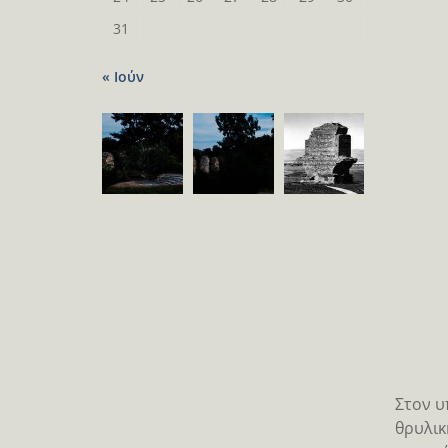
31
« Ιούν
Στον υ
θρυλικ