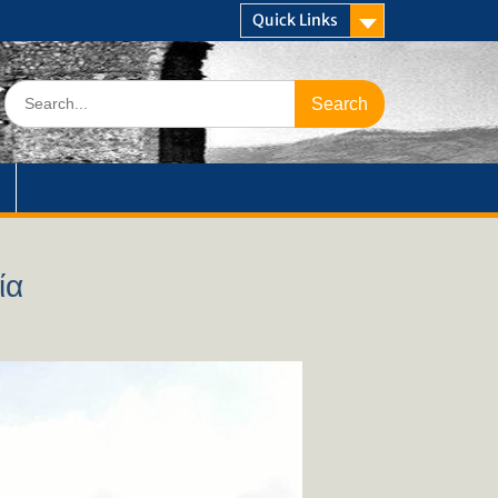
Quick Links
Search
for:
ία