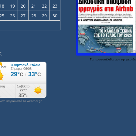
18
19
20
21
22
23
25
26
27
28
29
30
ς
Τα
πρωτοσέλιδα
των
εφημερίδ
ση καιρού από το weather.gr