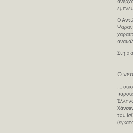
ανερχό
εμπνευ
Ο
Αντώ
Ψαραντ
χαρακτ
ανακάλ
Στη σκ
Ο νεο
…. οικ
παροικ
Έλληνα
Χάνσε
του Ισ
(εγκατα