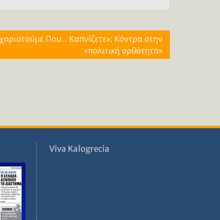
χαριστούμε Που… Καπνίζετε»: Κόντρα στην
«πολιτική ορθότητα»
ν
Viva Kalogrecia