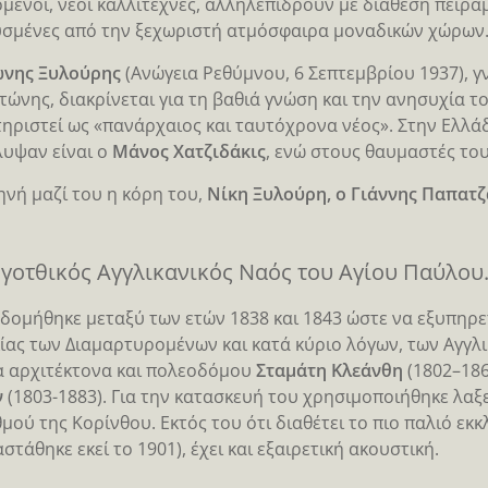
μενοι, νέοι καλλιτέχνες, αλληλεπιδρούν με διάθεση πειρα
σμένες από την ξεχωριστή ατμόσφαιρα μοναδικών χώρων
νης Ξυλούρης
(Ανώγεια Ρεθύμνου, 6 Σεπτεμβρίου 1937), 
ώνης, διακρίνεται για τη βαθιά γνώση και την ανησυχία το
ηριστεί ως «πανάρχαιος και ταυτόχρονα νέος». Στην Ελλά
υψαν είναι ο
Μάνος Χατζιδάκις
, ενώ στους θαυμαστές του
ηνή μαζί του η κόρη του,
Νίκη Ξυλούρη, ο Γιάννης Παπατζ
γοτθικός Αγγλικανικός Ναός του Αγίου Παύλο
οδομήθηκε μεταξύ των ετών 1838 και 1843 ώστε να εξυπηρετ
ίας των Διαμαρτυρομένων και κατά κύριο λόγων, των Αγγλ
 αρχιτέκτονα και πολεοδόμου
Σταμάτη Κλεάνθη
(1802–186
ν
(1803-1883). Για την κατασκευή του χρησιμοποιήθηκε λα
θμού της Κορίνθου. Εκτός του ότι διαθέτει το πιο παλιό ε
στάθηκε εκεί το 1901), έχει και εξαιρετική ακουστική.