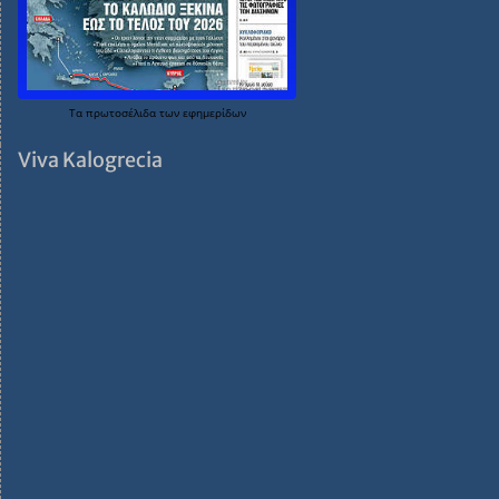
Τα
πρωτοσέλιδα
των
εφημερίδων
Viva Kalogrecia