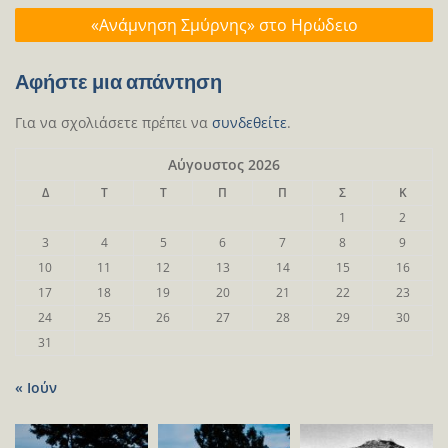
«Ανάμνηση Σμύρνης» στο Ηρώδειο
Αφήστε μια απάντηση
Για να σχολιάσετε πρέπει να
συνδεθείτε
.
Αύγουστος 2026
Δ
Τ
Τ
Π
Π
Σ
Κ
1
2
3
4
5
6
7
8
9
10
11
12
13
14
15
16
17
18
19
20
21
22
23
24
25
26
27
28
29
30
31
« Ιούν