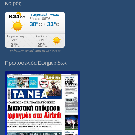
Καιρός
πρόγνωση καιρού από το weather.gr
Πρωτοσέλιδα Εφημερίδων