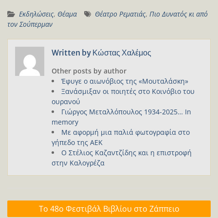
Εκδηλώσεις
,
Θέαμα
Θέατρο Ρεματιάς
,
Πιο Δυνατός κι από
τον Σούπερμαν
Written by
Κώστας Χαλέμος
Other posts by author
Έφυγε ο αιωνόβιος της «Μουταλάσκη»
Ξανάσμιξαν οι ποιητές στο Κοινόβιο του
ουρανού
Γιώργος Μεταλλόπουλος 1934-2025… In
memory
Με αφορμή μια παλιά φωτογραφία στο
γήπεδο της ΑΕΚ
Ο Στέλιος Καζαντζίδης και η επιστροφή
στην Καλογρέζα
Πλοήγηση
Το 48ο Φεστιβάλ Βιβλίου στο Ζάππειο
άρθρων