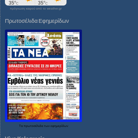
πρόγνωση καιρού από το weather.gr
Πρωτοσέλιδα Εφημερίδων
Τα
πρωτοσέλιδα
των
εφημερίδων