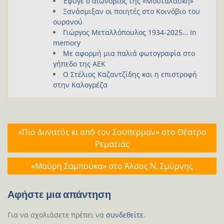
Έφυγε ο αιωνόβιος της «Μουταλάσκη»
Ξανάσμιξαν οι ποιητές στο Κοινόβιο του
ουρανού
Γιώργος Μεταλλόπουλος 1934-2025… In
memory
Με αφορμή μια παλιά φωτογραφία στο
γήπεδο της ΑΕΚ
Ο Στέλιος Καζαντζίδης και η επιστροφή
στην Καλογρέζα
Πλοήγηση
«Πιο Δυνατός κι από τον Σούπερμαν» στο Θέατρο
άρθρων
Ρεματιάς
«Μαύρη Σαμπούκα» στο Άλσος Ν. Σμύρνης
Αφήστε μια απάντηση
Για να σχολιάσετε πρέπει να
συνδεθείτε
.