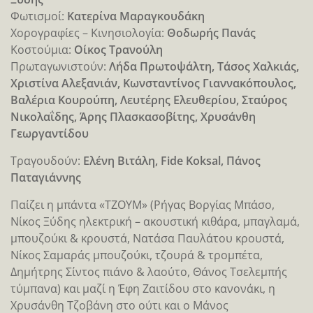
Φωτισμοί:
Κατερίνα Μαραγκουδάκη
Χορογραφίες – Κινησιολογία:
Θοδωρής Πανάς
Κοστούμια:
Οίκος Τρανούλη
Πρωταγωνιστούν:
Λήδα Πρωτοψάλτη, Τάσος Χαλκιάς,
Χριστίνα Αλεξανιάν, Κωνσταντίνος Γιαννακόπουλος,
Βαλέρια Κουρούπη, Λευτέρης Ελευθερίου, Σταύρος
Νικολαΐδης, Άρης Πλασκασοβίτης, Χρυσάνθη
Γεωργαντίδου
Τραγουδούν:
Ελένη Βιτάλη, Fide Koksal, Πάνος
Παταγιάννης
Παίζει η μπάντα «ΤΖΟΥΜ» (Ρήγας Βοργίας Μπάσο,
Νίκος Ξύδης ηλεκτρική – ακουστική κιθάρα, μπαγλαμά,
μπουζούκι & κρουστά, Νατάσα Παυλάτου κρουστά,
Νίκος Σαμαράς μπουζούκι, τζουρά & τρομπέτα,
Δημήτρης Σίντος πιάνο & λαούτο, Θάνος Τσελεμπής
τύμπανα) και μαζί η Έφη Ζαιτίδου στο κανονάκι, η
Χρυσάνθη Τζοβάνη στο ούτι και ο Μάνος