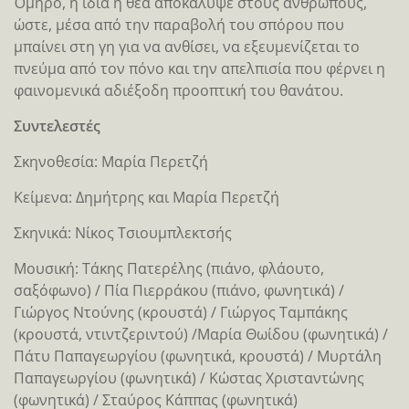
Όμηρο, η ίδια η θεά αποκάλυψε στους ανθρώπους,
ώστε, μέσα από την παραβολή του σπόρου που
μπαίνει στη γη για να ανθίσει, να εξευμενίζεται το
πνεύμα από τον πόνο και την απελπισία που φέρνει η
φαινομενικά αδιέξοδη προοπτική του θανάτου.
Συντελεστές
Σκηνοθεσία: Μαρία Περετζή
Κείμενα: Δημήτρης και Μαρία Περετζή
Σκηνικά: Nίκος Τσιουμπλεκτσής
Μουσική: Τάκης Πατερέλης (πιάνο, φλάουτο,
σαξόφωνο) / Πία Πιερράκου (πιάνο, φωνητικά) /
Γιώργος Ντούνης (κρουστά) / Γιώργος Ταμπάκης
(κρουστά, ντιντζεριντού) /Μαρία Θωίδου (φωνητικά) /
Πάτυ Παπαγεωργίου (φωνητικά, κρουστά) / Μυρτάλη
Παπαγεωργίου (φωνητικά) / Κώστας Χρισταντώνης
(φωνητικά) / Σταύρος Κάππας (φωνητικά)