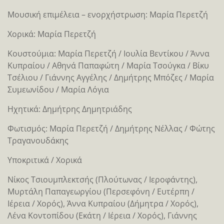
Μουσική επιμέλεια – ενορχήστρωση: Μαρία Περετζή
Χορικά: Μαρία Περετζή
Κουστούμια: Μαρία Περετζή / Ιουλία Βεντίκου / Άννα
Κυπραίου / Αθηνά Παπαφώτη / Μαρία Τσούγκα / Βίκυ
Τσέλιου / Γιάννης Αγγέλης / Δημήτρης Μπόζες / Μαρία
Συμεωνίδου / Μαρία Λόγια
Ηχητικά: Δημήτρης Δημητριάδης
Φωτισμός: Μαρία Περετζή / Δημήτρης Νέλλας / Φώτης
Τραγανουδάκης
Υποκριτικά / Χορικά
Nίκος Τσιουμπλεκτσής (Πλούτωνας / Ιεροφάντης),
Μυρτάλη Παπαγεωργίου (Περσεφόνη / Ευτέρπη /
Ιέρεια / Χορός), Άννα Κυπραίου (Δήμητρα / Χορός),
Λένα Κοντοπίδου (Εκάτη / Ιέρεια / Χορός), Γιάννης