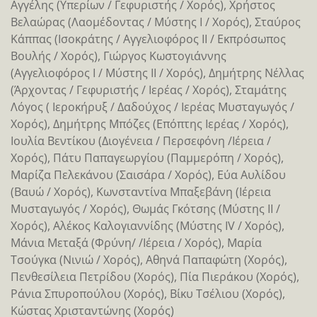
Αγγέλης (Υπερίων / Γεφυριστής / Χορός), Χρήστος
Βελαώρας (Λαομέδοντας / Mύστης Ι / Χορός), Σταύρος
Κάππας (Ισοκράτης / Αγγελιοφόρος ΙΙ / Εκπρόσωπος
Βουλής / Χορός), Γιώργος Κωστογιάννης
(Αγγελιοφόρος Ι / Μύστης ΙΙ / Χορός), Δημήτρης Νέλλας
(Άρχοντας / Γεφυριστής / Ιερέας / Χορός), Σταμάτης
Λόγος ( Ιεροκήρυξ / Δαδούχος / Ιερέας Μυσταγωγός /
Χορός), Δημήτρης Μπόζες (Επόπτης Ιερέας / Χορός),
Ιουλία Βεντίκου (Διογένεια / Περσεφόνη /Ιέρεια /
Χορός), Πάτυ Παπαγεωργίου (Παμμερόπη / Χορός),
Μαρίζα Πελεκάνου (Σαισάρα / Χορός), Εύα Αυλίδου
(Βαυώ / Χορός), Κωνσταντίνα Μπαξεβάνη (Ιέρεια
Μυσταγωγός / Χορός), Θωμάς Γκότσης (Μύστης ΙΙ /
Χορός), Αλέκος Καλογιαννίδης (Μύστης IV / Χορός),
Μάνια Μεταξά (Φρύνη/ /Ιέρεια / Χορός), Μαρία
Τσούγκα (Νινιώ / Χορός), Αθηνά Παπαφώτη (Χορός),
Πενθεσίλεια Πετρίδου (Χορός), Πία Πιεράκου (Χορός),
Ράνια Σπυροπούλου (Χορός), Βίκυ Τσέλιου (Χορός),
Κώστας Χρισταντώνης (Χορός)