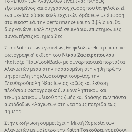
Το «Σπίτι» των Αλαγιωτών είναι ένας πλήρως
εξοπλισμένος και σύγχρονος χώρος που θα φιλοξενεί
ένα μεγάλο εύρος καλλιτεχνικών δράσεων με έμφαση
στα εικαστικά, την performance και το βιβλίο και θα
διοργανώνει καλλιτεχνικά σεμινάρια, επιστημονικές
συναντήσεις και ημερίδες.
Στο πλαίσιο των εγκαινίων, θα φιλοξενηθεί η εικαστική
φωτογραφική έκθεση του
Νίκου Ζαφειρόπουλου
«Κοίταξε Πίσω/LookBack» με συναρπαστικά πορτρέτα
Αλαγιωτών μέσα στην παραδομένη στη λήθη πρώην
μητρόπολη της κλωστοϋφαντουργίας, την
Ελευθερούπολη Νέας Ιωνίας καθώς και έκθεση
πλούσιου φωτογραφικού, εικονοληπτικού και
τεκμηριωτικού υλικού της ζωής και δράσης των πάντα
αισιόδοξων Αλαγιωτών στη νέα τους πατρίδα έως
σήμερα.
Στην εκδήλωση συμμετέχει η Μικτή Χορωδία των
Αλαγιωτών με μαέστρο την
Καίτη Τσεκούρα
, χορεύουν