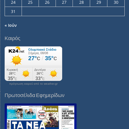
24
25
26
27
28
29
30
31
« Ιούν
Καιρός
πρόγνωση καιρού από το weather.gr
Πρωτοσέλιδα Εφημερίδων