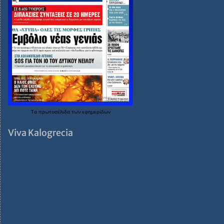
Τα
πρωτοσέλιδα
των
εφημερίδων
Viva Kalogrecia