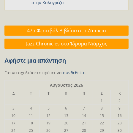
στην Καλογρέζα
Πλοήγηση
47ο Φεστιβάλ Βιβλίου στο Ζάππειο
άρθρων
Jazz Chronicles στο Ίδρυμα Νιάρχος
Αφήστε μια απάντηση
Για να σχολιάσετε πρέπει να
συνδεθείτε
.
Αύγουστος 2026
Δ
Τ
Τ
Π
Π
Σ
Κ
1
2
3
4
5
6
7
8
9
10
11
12
13
14
15
16
17
18
19
20
21
22
23
24
25
26
27
28
29
30