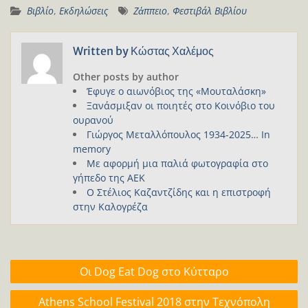
Βιβλίο
,
Εκδηλώσεις
Ζἀππειο
,
Φεστιβάλ Βιβλίου
Written by
Κώστας Χαλέμος
Other posts by author
Έφυγε ο αιωνόβιος της «Μουταλάσκη»
Ξανάσμιξαν οι ποιητές στο Κοινόβιο του
ουρανού
Γιώργος Μεταλλόπουλος 1934-2025… In
memory
Με αφορμή μια παλιά φωτογραφία στο
γήπεδο της ΑΕΚ
Ο Στέλιος Καζαντζίδης και η επιστροφή
στην Καλογρέζα
Πλοήγηση
Οι Dog Eat Dog στο Κύτταρο
άρθρων
Athens School Festival 2018 στην Τεχνόπολη