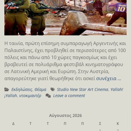
Η ταινία, πρώτη επίσημη συμπαραγωγή Αργεντινής και
Παλαιστίνης, έχει προβληθεί σε περισσότερες από 100
πόλεις και πάνω από 10 χώρες παγκοσμίως και έχει
βραβευτεί σε πολυάριθμα φεστιβάλ κινηματογράφου
σε Λατινική Αμερική και Ευρώπη. Στην Αυστρία,
απαγορεύτηκε γιατί θεωρήθηκε ότι ασκεί
συνέχεια …
Εκδηλώσεις
,
Θέαμα
Studio New Star Art Cinema
,
Yallah!
¡Yallah
,
ντοκιμαντέρ
Leave a comment
Αύγουστος 2026
Δ
Τ
Τ
Π
Π
Σ
Κ
1
2