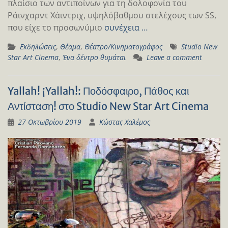
πλαίσιο των αντιποίνων για τη δολοφονία του
Ράινχαρντ Χάιντριχ, υψηλόβαθμου στελέχους των SS,
που είχε το προσωνύμιο
συνέχεια …
Εκδηλώσεις
,
Θέαμα
,
Θέατρο/Κινηματογράφος
Studio New
Star Art Cinema
,
Ένα δέντρο θυμάται
Leave a comment
Yallah! ¡Yallah!: Ποδόσφαιρο, Πάθος και
Αντίσταση! στο Studio New Star Art Cinema
27 Οκτωβρίου 2019
Κώστας Χαλέμος