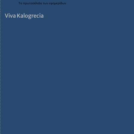
Τα
πρωτοσέλιδα
των
εφημερίδων
Viva Kalogrecia