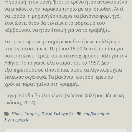
Η γραμμή ήταν μονή. Έτσι το τρένο ήταν αναγκασμένο
να μπαίνει στην παρακαμπτήριο με την όπισθεν. Αντί
να τραβά, η μηχανή έσπρωχνε τα βαγόνια-φορτηγά,
έτσι ώστε, όταν θα τέλειωνε το φόρτωμα του
κάρβουνου, να ήταν έτοιμη για να τα τραβήξει.
Το τρένο έφτανε μεσημέρι και δεν έμενε πολλή ώρα
στις εγκαταστάσεις. Περίπου 15-20 λεπτά, ίσα-ίσα για
να φορτώσει. Γέμιζε και μετά αναχωρούσε πάλι για την
Αθήνα. Το πήγαινε-έλα σταμάτησε το 1957. Δεν
εξυπηρετούσε σε τίποτα πια, αφού τα λιγνιτωρυχεία
έκλειναν σιγά-σιγά. Τα βαγόνια, ωστόσο, έμειναν
χρόνια παρατημένα στη γραμμή…
Πηγή: Βάρδα βουλιαμέντο (Κώστας Χαλέμος, Ιδιωτική
έκδοση, 2014)
Slider
,
Ιστορίες
,
Παλιά Καλογρέζα
καρβουνιάρης
,
λιγνιτωρυχείο