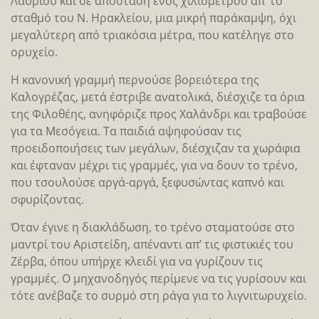
Λαυρίου και σε απόσταση ενός χιλιομέτρου απ’ το
σταθμό του Ν. Ηρακλείου, μια μικρή παράκαμψη, όχι
μεγαλύτερη από τριακόσια μέτρα, που κατέληγε στο
ορυχείο.
Η κανονική γραμμή περνούσε βορειότερα της
Καλογρέζας, μετά έστριβε ανατολικά, διέσχιζε τα όρια
της Φιλοθέης, ανηφόριζε προς Χαλάνδρι και τραβούσε
για τα Μεσόγεια. Τα παιδιά αψηφούσαν τις
προειδοποιήσεις των μεγάλων, διέσχιζαν τα χωράφια
και έφταναν μέχρι τις γραμμές, για να δουν το τρένο,
που τσουλούσε αργά-αργά, ξεφυσώντας καπνό και
σφυρίζοντας.
Όταν έγινε η διακλάδωση, το τρένο σταματούσε στο
μαντρί του Αριστείδη, απέναντι απ’ τις φιστικιές του
Ζέρβα, όπου υπήρχε κλειδί για να γυρίζουν τις
γραμμές. Ο μηχανοδηγός περίμενε να τις γυρίσουν και
τότε ανέβαζε το συρμό στη ράγα για το λιγνιτωρυχείο.