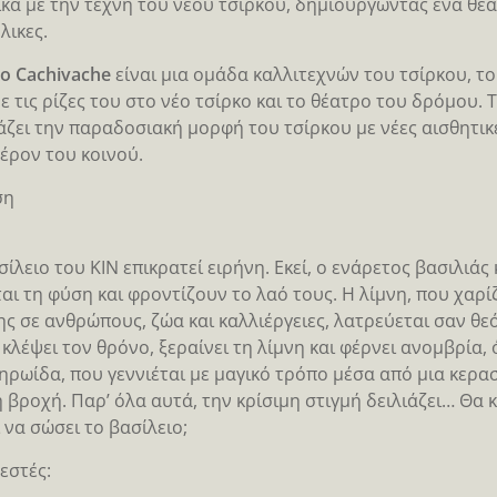
κά με την τέχνη του νέου τσίρκου, δημιουργώντας ένα θε
λικες.
ko Cachivache
είναι μια ομάδα καλλιτεχνών του τσίρκου, το
με τις ρίζες του στο νέο τσίρκο και το θέατρο του δρόμου. 
ζει την παραδοσιακή μορφή του τσίρκου με νέες αισθητικέ
έρον του κοινού.
ση
σίλειο του KIΝ επικρατεί ειρήνη. Εκεί, ο ενάρετος βασιλιά
αι τη φύση και φροντίζουν το λαό τους. Η λίμνη, που χαρί
ης σε ανθρώπους, ζώα και καλλιέργειες, λατρεύεται σαν θε
 κλέψει τον θρόνο, ξεραίνει τη λίμνη και φέρνει ανομβρία,
ηρωίδα, που γεννιέται με μαγικό τρόπο μέσα από μια κερασ
η βροχή. Παρ’ όλα αυτά, την κρίσιμη στιγμή δειλιάζει… Θα 
ι να σώσει το βασίλειο;
εστές: