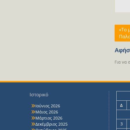
Πλοή
«Το 
Παλα
άρθρ
Αφήσ
Για να 
Ιστορικό
Δ
Ιούνιος 2026
Μάιος 2026
Μάρτιος 2026
3
Δεκέμβριος 2025