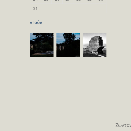
31
« Ιούν
Ζωνταν