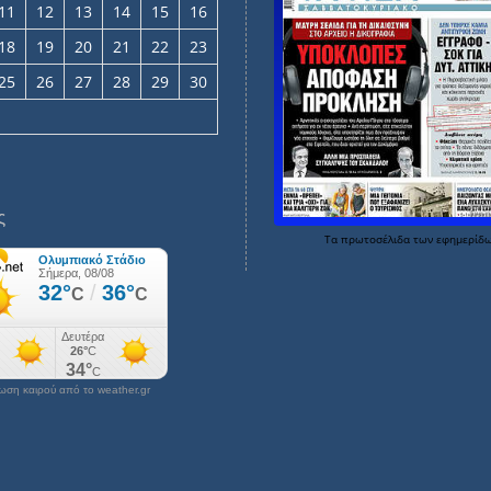
11
12
13
14
15
16
18
19
20
21
22
23
25
26
27
28
29
30
ς
Τα
πρωτοσέλιδα
των
εφημερίδ
ση καιρού από το weather.gr