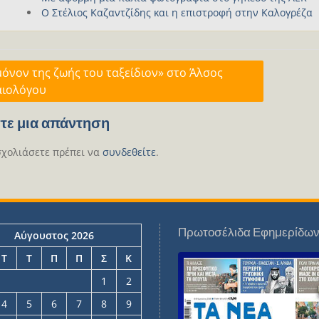
Ο Στέλιος Καζαντζίδης και η επιστροφή στην Καλογρέζα
γηση
μόνον της ζωής του ταξείδιον» στο Άλσος
ιολόγου
ων
τε μια απάντηση
σχολιάσετε πρέπει να
συνδεθείτε
.
Πρωτοσέλιδα Εφημερίδω
Αύγουστος 2026
Τ
Τ
Π
Π
Σ
Κ
1
2
4
5
6
7
8
9