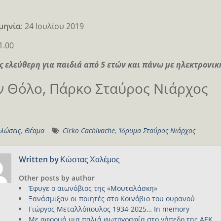
μηνία
: 24 Ιουλίου 2019
1.00
ς ελεύθερη για παιδιά από 5 ετών και πάνω με ηλεκτρονι
ν Θόλο, Πάρκο Σταύρος Νιάρχος
λώσεις
,
Θέαμα
Cirko Cachivache
,
Ίδρυμα Σταύρος Νιάρχος
Written by
Κώστας Χαλέμος
Other posts by author
Έφυγε ο αιωνόβιος της «Μουταλάσκη»
Ξανάσμιξαν οι ποιητές στο Κοινόβιο του ουρανού
Γιώργος Μεταλλόπουλος 1934-2025… In memory
Με αφορμή μια παλιά φωτογραφία στο γήπεδο της ΑΕΚ