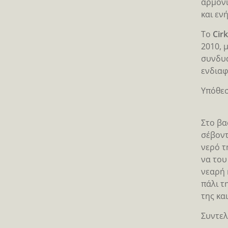
αρμονι
και ενή
Το
Cir
2010, 
συνδυά
ενδιαφ
Υπόθε
Στο βα
σέβοντ
νερό τ
να του
νεαρή 
πάλι τ
της κα
Συντελ