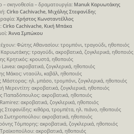
ο – σκηνοθεσία – δραματουργία:
Manuk Καρυωτάκης
κή:
Cirko Cachivache, Μιχάλης Στεφανίδη
ς
γραφία:
Χρήστος Κωνσταντέλλος
:
Cirko Cachivache, Κική Μπάκα
μοί:
Άννα Σμπώκου
έχουν: Φώτης Αθανασίου: τρομπόνι, τραγούδι, ηθοποιός
Καρυωτάκης: τραγούδι, ακροβατικά, ζογκλερικά, ηθοποιός
ης Κρητικός: κρουστά, ηθοποιός
 Lavea: ακροβατικά, ζογκλερικά, ηθοποιός
ς Μάκος: νταούλι, καβάλ, ηθοποιός
 Μάστορας: ηλ. μπάσο, τρομπόνι, ζογκλερικά, ηθοποιός
κή Μερεντίτη: ακροβατικά, ζογκλερικά, ηθοποιός
ς Παπαδόπουλος: ακροβατικά, ηθοποιός
 Ramirez: ακροβατικά, ζογκλερικά, ηθοποιός
ς Στεφανίδης: κιθάρα, τρομπέτα, ηλ. πιάνο, ηθοποιός
α Σωτηροπούλου: ακροβατικά, ηθοποιός
όνης Τόμπορης: ακροβατικά, ζογκλερικά, ηθοποιός
Τραϊκοπούλου: ακροβατικά, ηθοποιός