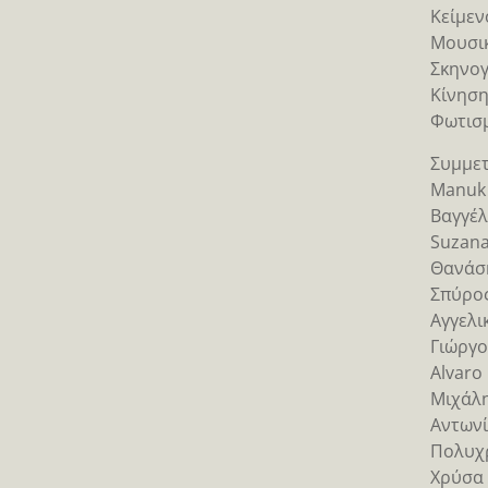
Κείμεν
Μουσι
Σκηνο
Κίνηση
Φωτισ
Συμμετ
Manuk 
Βαγγέλ
Suzana
Θανάση
Σπύρος
Αγγελι
Γιώργο
Alvaro
Μιχάλη
Αντωνί
Πολυχρ
Χρύσα 