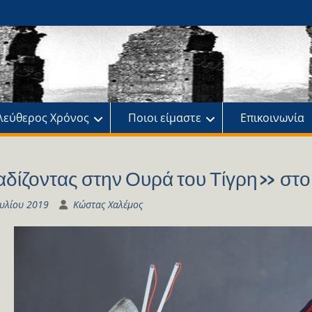
ης
πό
λεύθερος Χρόνος
Ποιοι είμαστε
Επικοινωνία
δίζοντας στην Ουρά του Τίγρη» στο 
ουλίου 2019
Κώστας Χαλέμος