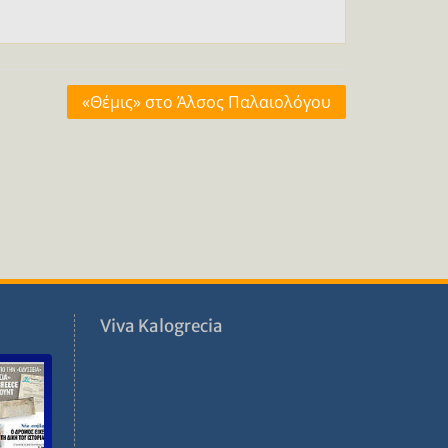
«Θέμις» στο Άλσος Παλαιολόγου
ν
Viva Kalogrecia