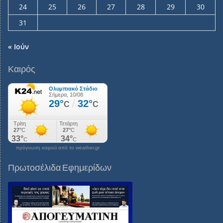
24
25
26
27
28
29
30
31
« Ιούν
Καιρός
πρόγνωση καιρού από το weather.gr
Πρωτοσέλιδα Εφημερίδων