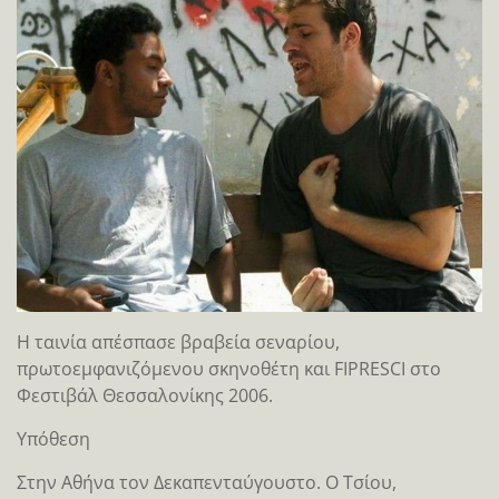
Η ταινία απέσπασε βραβεία σεναρίου,
πρωτοεμφανιζόμενου σκηνοθέτη και FIPRESCI στο
Φεστιβάλ Θεσσαλονίκης 2006.
Υπόθεση
Στην Αθήνα τον Δεκαπενταύγουστο. Ο Τσίου,