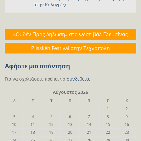
στην Καλογρέζα
Πλοήγηση
«Ουδέν Προς Δήλωση» στο Φεστιβάλ Ελευσίνας
άρθρων
Plisskën Festival στην Τεχνόπολη
Αφήστε μια απάντηση
Για να σχολιάσετε πρέπει να
συνδεθείτε
.
Αύγουστος 2026
Δ
Τ
Τ
Π
Π
Σ
Κ
1
2
3
4
5
6
7
8
9
10
11
12
13
14
15
16
17
18
19
20
21
22
23
24
25
26
27
28
29
30