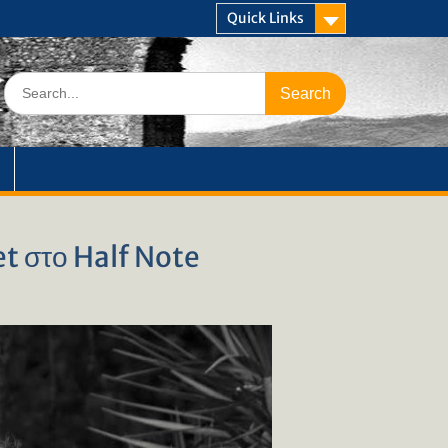
Quick Links
Search
for:
t στο Half Note