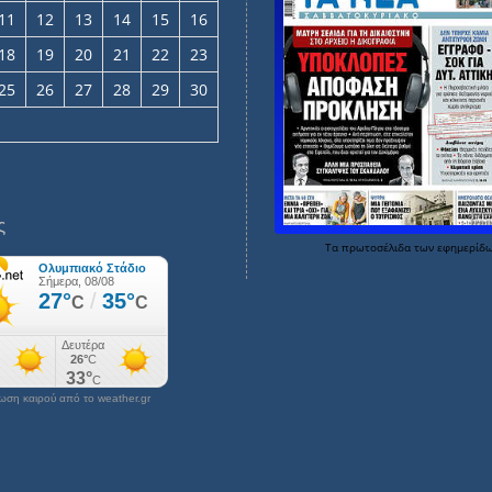
11
12
13
14
15
16
18
19
20
21
22
23
25
26
27
28
29
30
ς
Τα
πρωτοσέλιδα
των
εφημερίδ
ση καιρού από το weather.gr