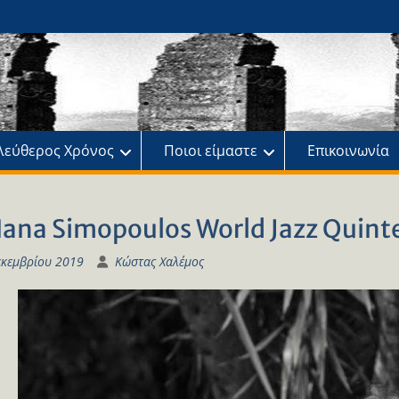
ης
πό
λεύθερος Χρόνος
Ποιοι είμαστε
Επικοινωνία
Nana Simopoulos World Jazz Quinte
εκεμβρίου 2019
Κώστας Χαλέμος