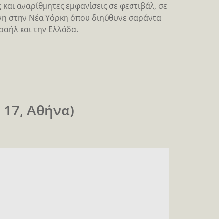
 και αναρίθμητες εμφανίσεις σε φεστιβάλ, σε
ννη στην Νέα Υόρκη όπου διηύθυνε σαράντα
σραήλ και την Ελλάδα.
 17, Aθήνα)