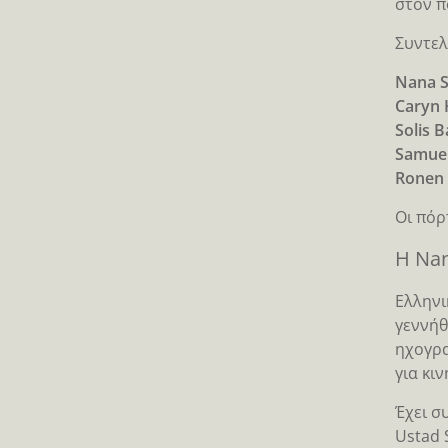
στον π
Συντελ
Nana S
Caryn 
Solis B
Samuel
Ronen 
Οι πόρ
Η Na
Ελληνι
γεννήθ
ηχογρα
για κι
Έχει σ
Ustad 