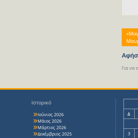
Πλοή
«Μικ
Μαυ
άρθρ
Αφήσ
Για να 
Ιστορικό
Δ
Ιούνιος 2026
Μάιος 2026
Μάρτιος 2026
3
Δεκέμβριος 2025