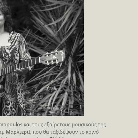
imopoulos
και τους εξαίρετους μουσικούς της
αμ Μαρλιερι
), που θα ταξιδέψουν το κοινό