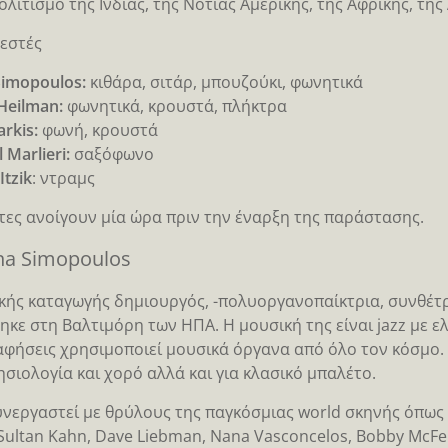
ολιτισμό της Ινδίας, της Νότιας Αμερικής, της Αφρικής, της
εστές
imopoulos:
κιθάρα, σιτάρ, μπουζούκι, φωνητικά
Heilman:
φωνητικά, κρουστά, πλήκτρα
arkis:
φωνή, κρουστά
 Marlieri:
σαξόφωνο
Itzik
: ντραμς
τες ανοίγουν μία ώρα πριν την έναρξη της παράστασης.
na Simopoulos
κής καταγωγής δημιουργός, -πολυοργανοπαίκτρια, συνθέτρ
ηκε στη Βαλτιμόρη των ΗΠΑ. H μουσική της είναι jazz με ελ
φήσεις χρησιμοποιεί μουσικά όργανα από όλο τον κόσμο. Έχ
νησιολογία και χορό αλλά και για κλασικό μπαλέτο.
υνεργαστεί με θρύλους της παγκόσμιας world σκηνής όπως οι
Sultan Kahn, Dave Liebman, Nana Vasconcelos, Bobby McFe