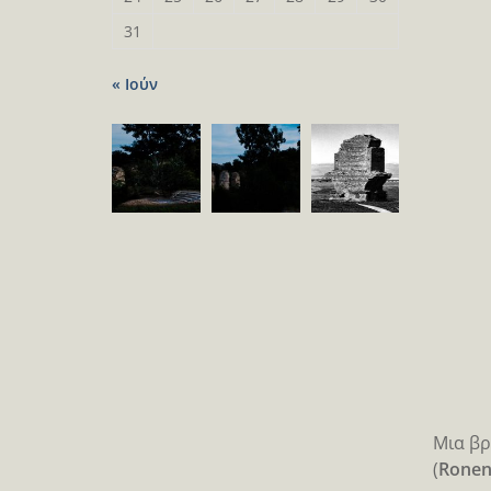
31
« Ιούν
Μια βρ
(
Ronen 