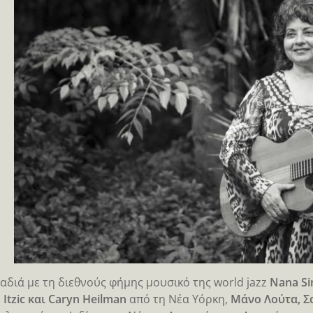
αδιά με τη διεθνούς φήμης μουσικό της world jazz
Nana S
Itzic και Caryn Heilman
από τη Νέα Υόρκη,
Μάνο Λούτα, Σ