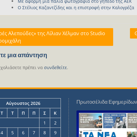
Με αφορμή μια παλιά φωτογραφία στο γήπεδο της ΑΕΚ
Ο Στέλιος Καζαντζίδης και η επιστροφή στην Καλογρέζα
γηση
ρές Αλεπούδες» της Λίλιαν Χέλμαν στο Studio
ρομιχάλη
ων
τε μια απάντηση
σχολιάσετε πρέπει να
συνδεθείτε
.
Πρωτοσέλιδα Εφημερίδω
Αύγουστος 2026
Τ
Τ
Π
Π
Σ
Κ
1
2
4
5
6
7
8
9