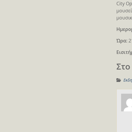
City O
μουσεί
μουσικ
Ημερο
Ώρα:
2
Εισιτή
Στο
Εκδη