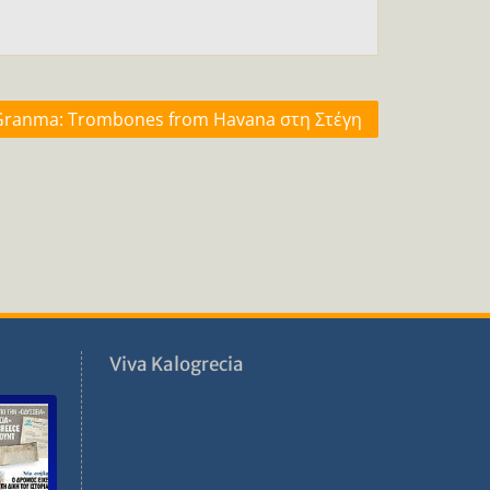
Granma: Trombones from Havana στη Στέγη
ν
Viva Kalogrecia