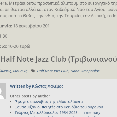
pera. Μετράει οκτώ προσωπικά άλμπουμ στο ενεργητικό της
α, σε θέατρα αλλά και στον Καθεδρικό Ναό του Αγίου Ιωά
ούς από το Θιβέτ, την Ινδία, την Τουρκία, την Αφρική, το Ι
μηνία:
18 Δεκεμβρίου 201
1:30
ρια:
10-20 ευρώ
 Half Note Jazz Club (Τριβωνιανού
λώσεις
,
Μουσική
Half Note Jazz Club
,
Nana Simopoulos
Written by
Κώστας Χαλέμος
Other posts by author
Έφυγε ο αιωνόβιος της «Μουταλάσκη»
Ξανάσμιξαν οι ποιητές στο Κοινόβιο του ουρανού
Γιώργος Μεταλλόπουλος 1934-2025… In memory