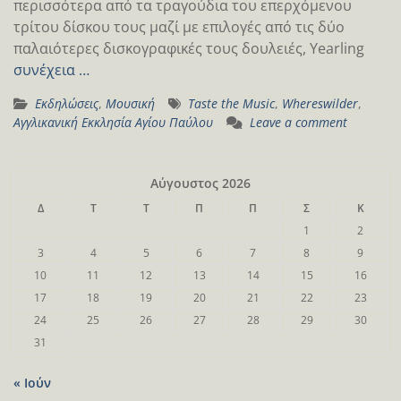
περισσότερα από τα τραγούδια του επερχόμενου
τρίτου δίσκου τους μαζί με επιλογές από τις δύο
παλαιότερες δισκογραφικές τους δουλειές, Yearling
συνέχεια …
Εκδηλώσεις
,
Μουσική
Taste the Music
,
Whereswilder
,
Αγγλικανική Εκκλησία Αγίου Παύλου
Leave a comment
Αύγουστος 2026
Δ
Τ
Τ
Π
Π
Σ
Κ
1
2
3
4
5
6
7
8
9
10
11
12
13
14
15
16
17
18
19
20
21
22
23
24
25
26
27
28
29
30
31
« Ιούν