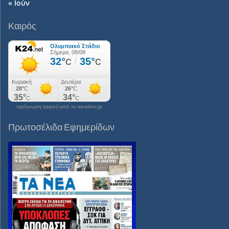
« Ιούν
Καιρός
πρόγνωση καιρού από το weather.gr
Πρωτοσέλιδα Εφημερίδων