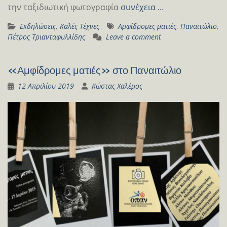
την ταξιδιωτική φωτογραφία
συνέχεια …
Εκδηλώσεις
,
Καλές Τέχνες
Αμφίδρομες ματιές
,
Παναιτώλιο
,
Πέτρος Τριανταφυλλίδης
Leave a comment
«Αμφίδρομες ματιές» στο Παναιτώλιο
12 Απριλίου 2019
Κώστας Χαλέμος