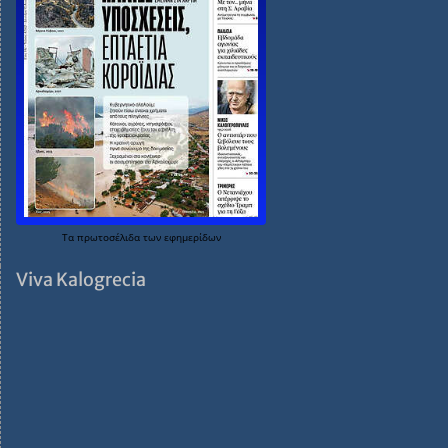
Τα
πρωτοσέλιδα
των
εφημερίδων
Viva Kalogrecia