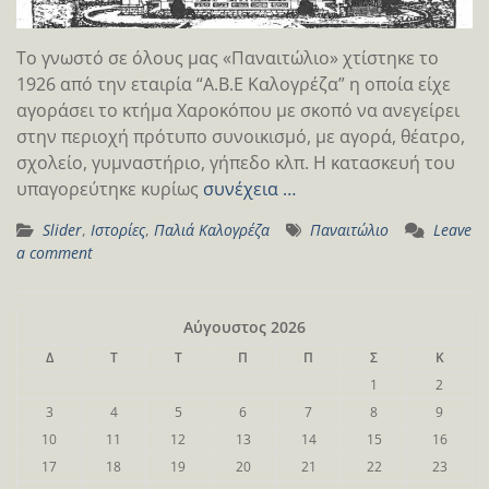
Το γνωστό σε όλους μας «Παναιτώλιο» χτίστηκε το
1926 από την εταιρία “Α.Β.Ε Καλογρέζα” η οποία είχε
αγοράσει το κτήμα Χαροκόπου με σκοπό να ανεγείρει
στην περιοχή πρότυπο συνοικισμό, με αγορά, θέατρο,
σχολείο, γυμναστήριο, γήπεδο κλπ. Η κατασκευή του
υπαγορεύτηκε κυρίως
συνέχεια …
Slider
,
Ιστορίες
,
Παλιά Καλογρέζα
Παναιτώλιο
Leave
a comment
Αύγουστος 2026
Δ
Τ
Τ
Π
Π
Σ
Κ
1
2
3
4
5
6
7
8
9
10
11
12
13
14
15
16
17
18
19
20
21
22
23