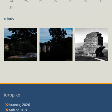
24
25
26
27
28
29
30
31
« Ιούν
Ιστορικό
Ιούνιος 2026
Μάιος 2026