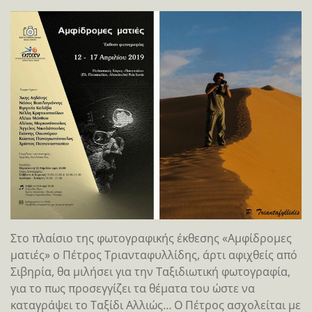
Στο πλαίσιο της φωτογραφικής έκθεσης «Αμφίδρομες
ματιές» ο Πέτρος Τριανταφυλλίδης, άρτι αφιχθείς από
Σιβηρία, θα μιλήσει για την Ταξιδιωτική φωτογραφία,
για το πως προσεγγίζει τα θέματα του ώστε να
καταγράψει το Ταξίδι Αλλιώς… Ο Πέτρος ασχολείται με