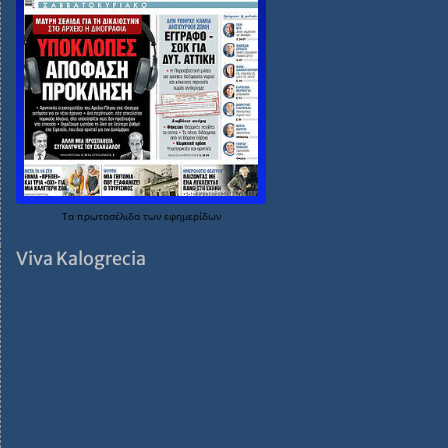
Τα
πρωτοσέλιδα
των
εφημερίδων
Viva Kalogrecia