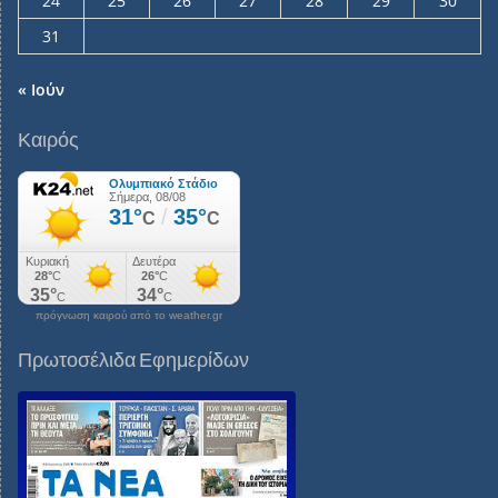
24
25
26
27
28
29
30
31
« Ιούν
Καιρός
πρόγνωση καιρού από το weather.gr
Πρωτοσέλιδα Εφημερίδων