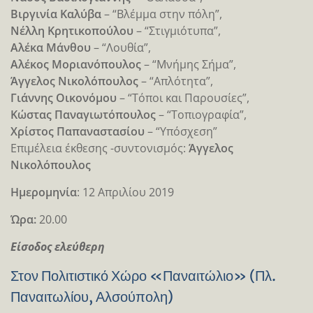
Βιργινία Καλύβα
– “Βλέμμα στην πόλη”,
Νέλλη Κρητικοπούλου
– “Στιγμιότυπα”,
Αλέκα Μάνθου
– “Λουθία”,
Αλέκος Μοριανόπουλος
– “Μνήμης Σήμα”,
Άγγελος Νικολόπουλος
– “Απλότητα”,
Γιάννης Οικονόμου
– “Τόποι και Παρουσίες”,
Κώστας Παναγιωτόπουλος
– “Tοπιογραφία”,
Χρίστος Παπαναστασίου
– “Υπόσχεση”
Επιμέλεια έκθεσης -συντονισμός:
Άγγελος
Νικολόπουλος
Ημερομηνία
: 12 Απριλίου 2019
Ώρα:
20.00
Είσοδος ελεύθερη
Στον Πολιτιστικό Χώρο «Παναιτώλιο» (Πλ.
Παναιτωλίου, Αλσούπολη)