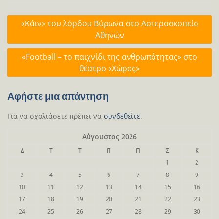
Πλοήγηση
«Κάιν» του λόρδου Βύρωνα στο Αστεροσκοπείο
άρθρων
Αθηνών
«Football – το παιχνίδι της ανθρωπότητας» στο
θέατρο «Χώρος»
Αφήστε μια απάντηση
Για να σχολιάσετε πρέπει να
συνδεθείτε
.
Αύγουστος 2026
Δ
Τ
Τ
Π
Π
Σ
Κ
1
2
3
4
5
6
7
8
9
10
11
12
13
14
15
16
17
18
19
20
21
22
23
24
25
26
27
28
29
30