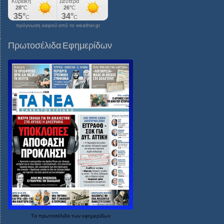
πρόγνωση καιρού από το weather.gr
Πρωτοσέλιδα Εφημερίδων
Τα
πρωτοσέλιδα
των
εφημερίδων