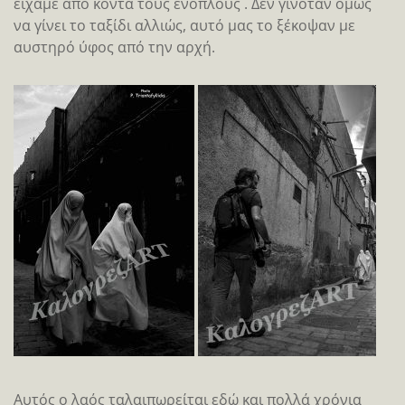
είχαμε από κοντά τους ένοπλους . Δεν γινόταν όμως
να γίνει το ταξίδι αλλιώς, αυτό μας το ξέκοψαν με
αυστηρό ύφος από την αρχή.
Αυτός ο λαός ταλαιπωρείται εδώ και πολλά χρόνια