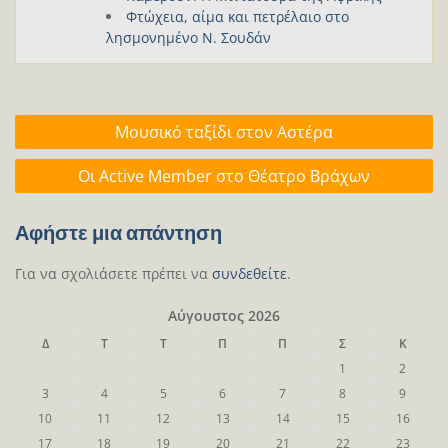
Φτώχεια, αίμα και πετρέλαιο στο
λησμονημένο Ν. Σουδάν
Πλοήγηση
Μουσικό ταξίδι στον Αστέρα
άρθρων
Οι Active Member στο Θέατρο Βράχων
Αφήστε μια απάντηση
Για να σχολιάσετε πρέπει να
συνδεθείτε
.
Αύγουστος 2026
Δ
Τ
Τ
Π
Π
Σ
Κ
1
2
3
4
5
6
7
8
9
10
11
12
13
14
15
16
17
18
19
20
21
22
23