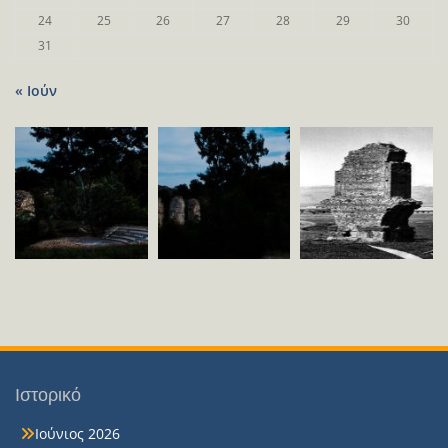
24
25
26
27
28
29
30
31
« Ιούν
Ιστορικό
Ιούνιος 2026