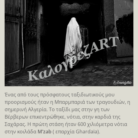
Ένας από τους πρόσφατους ταξιδιωτικούς μου
προορισμούς ήταν η Μπαρμπαριά των τραγουδιών, η
σημερινή Αλγερία. Το ταξίδι μας στην γη των
Βέρβερων επικεντρώθηκε, νότια, στην καρδιά της
Σαχάρας. Η πρώτη στάση ήταν 600 χιλιόμετρα νότια
στην κοιλάδα
M’zab
( επαρχία Ghardaïa).