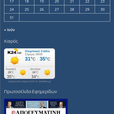
17
18
19
20
21
22
23
24
25
26
27
28
29
30
31
« Ιούν
Καιρός
πρόγνωση καιρού από το weather.gr
Πρωτοσέλιδα Εφημερίδων