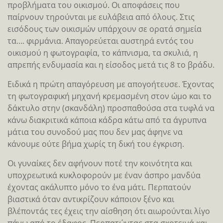
προβλήματα του οικισμού. Οι αποφάσεις που
παίρνουν τηρούνται με ευλάβεια από όλους. Στις
εισόδους των οικισμών υπάρχουν σε ορατά σημεία
τα…. φιρμάνια. Απαγορεύεται αυστηρά εντός του
οικισμού η φωτογραφία, το κάπνισμα, τα σκυλιά, η
απρεπής ενδυμασία και η είσοδος μετά τις 8 το βράδυ.
Ειδικά η πρώτη απαγόρευση με απογοήτευσε. Έχοντας
τη φωτογραφική μηχανή κρεμασμένη στον ώμο και το
δάκτυλο στην (σκανδάλη) προσπαθούσα στα τυφλά να
κάνω διακριτικά κάποια κάδρα κάτω από τα άγρυπνα
μάτια του συνοδού μας που δεν μας άφηνε να
κάνουμε ούτε βήμα χωρίς τη δική του έγκριση.
Οι γυναίκες δεν αφήνουν ποτέ την κοινότητα και
υποχρεωτικά κυκλοφορούν με έναν άσπρο μανδύα
έχοντας ακάλυπτο μόνο το ένα μάτι. Περπατούν
βιαστικά όταν αντικρίζουν κάποιον ξένο και
βλέποντάς τες έχεις την αίσθηση ότι αιωρούνται λίγο
πάνω από το έδαφος. Περπατώντας στα σκοτεινά και