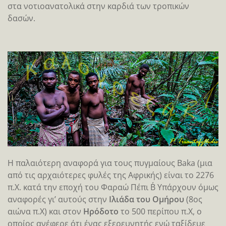
στα νοτιοανατολικά στην καρδιά των τροπικών
δασών.
Η παλαιότερη αναφορά για τους πυγμαίους Baka (μια
από τις αρχαιότερες φυλές της Αφρικής) είναι το 2276
π.Χ. κατά την εποχή του Φαραώ Πέπι Β΄ Υπάρχουν όμως
αναφορές γι’ αυτούς στην
Ιλιάδα του Ομήρου
(8ος
αιώνα π.Χ) και στον
Hρόδοτο
το 500 περίπου π.Χ, ο
οποίος ανέφερε ότι ένας εξερευνητής ενώ ταξίδευε