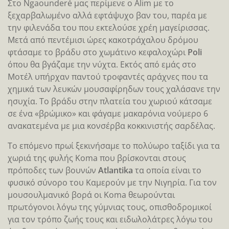
Στο Ngaounderé μας περίμενε ο Αlim με το
ξεχαρβαλωμένο αλλά εφτάψυχο βαν του, παρέα με
την φιλενάδα του που εκτελούσε χρέη μαγείρισσας.
Μετά από πεντέμισι ώρες κακοτράχαλου δρόμου
φτάσαμε το βράδυ στο χωμάτινο κεφαλοχώρι
Poli
όπου θα βγάζαμε την νύχτα. Εκτός από εμάς στο
Μοτέλ υπήρχαν παντού τροφαντές αράχνες που τα
χημικά των λευκών μουσαφίρηδων τους χαλάσανε την
ησυχία. Το βράδυ στην πλατεία του χωριού κάτσαμε
σε ένα «βρώμικο» και φάγαμε μακαρόνια νούμερο 6
ανακατεμένα με μια κονσέρβα κοκκινιστής σαρδέλας.
Το επόμενο πρωί ξεκινήσαμε το πολύωρο ταξίδι για τα
χωριά της φυλής Koma που βρίσκονται στους
πρόποδες των βουνών
Atlantika
τα οποία είναι το
φυσικό σύνορο του Καμερούν με την Νιγηρία. Για τον
μουσουλμανικό βορά οι Koma θεωρούνται
πρωτόγονοι λόγω της γύμνιας τους, οπισθοδρομικοί
για τον τρόπο ζωής τους και ειδωλολάτρες λόγω του