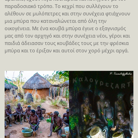
παραδοσιακό τρόπο. Το κεχρί που συλλέγουν το
αλέθουν σε μυλόπετρες και στην συνέχεια φτιάχνουν
μια μπύρα που καταναλώνεται από όλη την
οικογένεια. Με ένα κουβά μπύρα έγινε ο εξαγνισμός
μας από τον αρχηγό και στην συνέχεια νέοι, γέροι και
παιδιά άδειασαν τους κουβάδες τους με την φρέσκια
μπύρα και το έριξαν και αυτοί στον χορό μέχρι αργά.