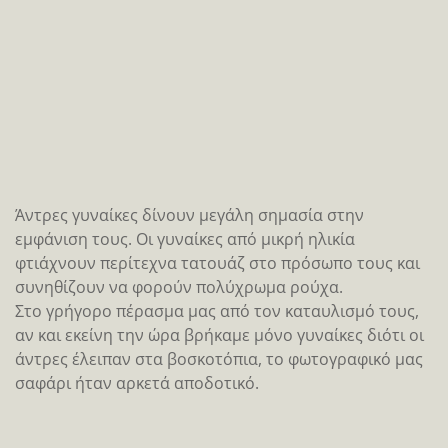
από τα βοοειδή τους.
Είναι νομάδες κτηνοτρόφοι και μεταναστεύουν συχνά
αναζητώντας νέα βοσκοτόπια. Έχουν ασπαστεί το
Ισλάμ αλλά ακολουθούν και τις παλιές προϊσλαμικές
αφρικανικές παραδόσεις.
Η Mbororo είναι από τις ομορφότερες φυλές τις
Αφρικής.