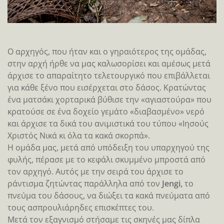
Ο αρχηγός, που ήταν και ο γηραιότερος της ομάδας,
στην αρχή ήρθε να μας καλωσορίσει και αμέσως μετά
άρχισε το απαραίτητο τελετουργικό που επιβάλλεται
για κάθε ξένο που εισέρχεται στο δάσος. Κρατώντας
ένα ματσάκι χορταρικά βύθισε την «αγιαστούρα» που
κρατούσε σε ένα δοχείο γεμάτο «διαβασμένο» νερό
και άρχισε τα δικά του ανιμιστικά του τύπου «Ιησούς
Χριστός Νικά κι όλα τα κακά σκορπά».
Η ομάδα μας, μετά από υπόδειξη του υπαρχηγού της
φυλής, πέρασε με το κεφάλι σκυμμένο μπροστά από
τον αρχηγό. Αυτός με την σειρά του άρχισε το
ράντισμα ζητώντας παράλληλα από τον
Jengi,
το
πνεύμα του δάσους, να διώξει τα κακά πνεύματα από
τους ασπρουλιάρηδες επισκέπτες του.
Μετά τον εξαγνισμό στήσαμε τις σκηνές μας δίπλα