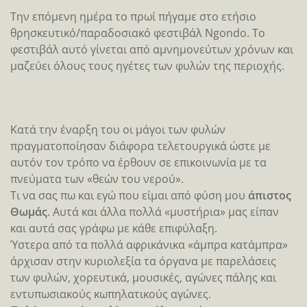
κοντινό αστυνομικό σταθμό-κοντέινερ. Εκεί
καθισμένοι μάθαμε από τον αξιωματικό υπηρεσίας ότι
για να φωτογραφίσεις την σιδηροκατασκευή
χρειάζεται να έχεις βγάλει ειδική άδεια από τις αρχές…
Για να γίνει πιστευτός μάλιστα κουνούσε με το χέρι
του ένα τσαλακωμένο παλιόχαρτο λέγοντας πως αυτό
έπρεπε να είχαμε βγάλει εκ τον προτέρων και τώρα
που παρανομήσαμε, θα πρέπει να πληρώσουμε.
Η γαλλόφωνη φίλη της παρέας η Αννή, είπε στον
ντόπιο «μάγκα» που είχαμε μαζί μας και έκανε χρέη
οδηγού να αναλάβει το λάδωμα και εμείς χαιρετήσαμε
ευγενικά τα όργανα και αποχωρήσαμε με ….ελαφρά
πηδηματάκια.
Το Καμερούν είναι πνιγμένο στη διαφθορά και αυτό
ξεκινά από τον ενενηντάχρονο ηγέτη του ο οποίος
κυβερνά την χώρα από το 1975 και διορίζει μέχρι και
τον τελευταίο δημοτικό υπάλληλο ενός μικρού
χωριού.