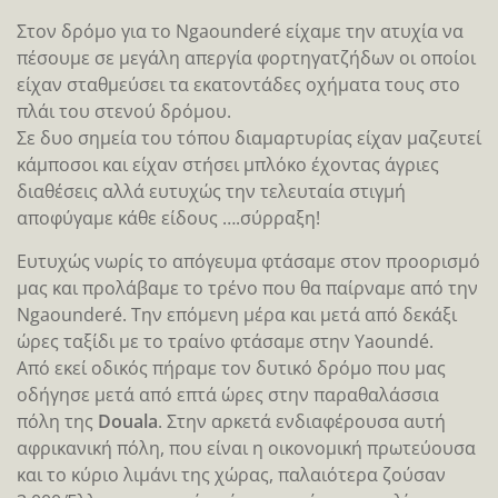
Άντρες γυναίκες δίνουν μεγάλη σημασία στην
εμφάνιση τους. Οι γυναίκες από μικρή ηλικία
φτιάχνουν περίτεχνα τατουάζ στο πρόσωπο τους και
συνηθίζουν να φορούν πολύχρωμα ρούχα.
Στο γρήγορο πέρασμα μας από τον καταυλισμό τους,
αν και εκείνη την ώρα βρήκαμε μόνο γυναίκες διότι οι
άντρες έλειπαν στα βοσκοτόπια, το φωτογραφικό μας
σαφάρι ήταν αρκετά αποδοτικό.