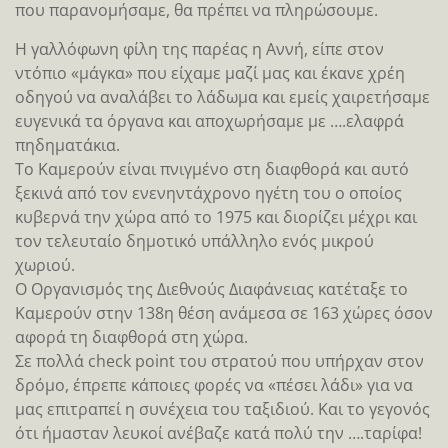
Το διάσημο γλυπτό από ανακυκλωμένο σίδερο έχει 12
μέτρα ύψος και είναι το σύμβολο της πόλης. Την
στιγμή που φωτογραφιζόμασταν παρέα με τον
μεταλλικό «RoboCop» της Douala ….πλάκωσαν τα
όργανα της τάξης και μας πήγαν άρον άρον στο