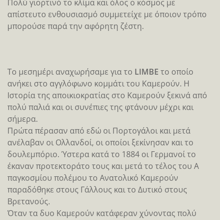
Ο Οργανισμός της Διεθνούς Διαφάνειας κατέταξε το
Καμερούν στην 138η θέση ανάμεσα σε 163 χώρες όσον
αφορά τη διαφθορά στη χώρα.
Σε πολλά check point του στρατού που υπήρχαν στον
δρόμο, έπρεπε κάποιες φορές να «πέσει λάδι» για να
μας επιτραπεί η συνέχεια του ταξιδιού. Και το γεγονός
ότι ήμασταν λευκοί ανέβαζε κατά πολύ την ….ταρίφα!
Την επόμενη ημέρα το πρωί πήγαμε στο ετήσιο
θρησκευτικό/παραδοσιακό φεστιβάλ Ngondo. Το
φεστιβάλ αυτό γίνεται από αμνημονεύτων χρόνων και
μαζεύει όλους τους ηγέτες των φυλών της περιοχής.
Κατά την έναρξη του οι μάγοι των φυλών
πραγματοποίησαν διάφορα τελετουργικά ώστε με
αυτόν τον τρόπο να έρθουν σε επικοινωνία με τα
πνεύματα των «θεών του νερού».
Τι να σας πω και εγώ που είμαι από φύση μου
άπιστος