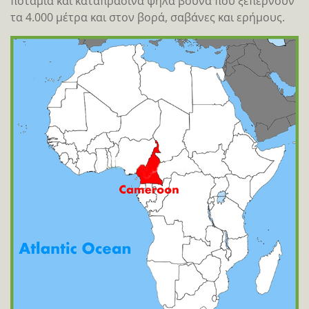
ποτάμια και καταπράσινα ψηλά βουνά που ξεπερνούν
τα 4.000 μέτρα και στον βορά, σαβάνες και ερήμους.