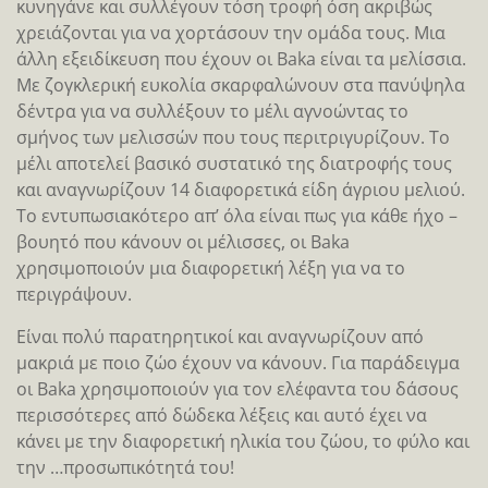
κυνηγάνε και συλλέγουν τόση τροφή όση ακριβώς
χρειάζονται για να χορτάσουν την ομάδα τους. Μια
άλλη εξειδίκευση που έχουν οι Baka είναι τα μελίσσια.
Με ζογκλερική ευκολία σκαρφαλώνουν στα πανύψηλα
δέντρα για να συλλέξουν το μέλι αγνοώντας το
σμήνος των μελισσών που τους περιτριγυρίζουν. Το
μέλι αποτελεί βασικό συστατικό της διατροφής τους
και αναγνωρίζουν 14 διαφορετικά είδη άγριου μελιού.
Το εντυπωσιακότερο απ’ όλα είναι πως για κάθε ήχο –
βουητό που κάνουν οι μέλισσες, οι Baka
χρησιμοποιούν μια διαφορετική λέξη για να το
περιγράψουν.
Είναι πολύ παρατηρητικοί και αναγνωρίζουν από
μακριά με ποιο ζώο έχουν να κάνουν. Για παράδειγμα
οι Baka χρησιμοποιούν για τον ελέφαντα του δάσους
περισσότερες από δώδεκα λέξεις και αυτό έχει να
κάνει με την διαφορετική ηλικία του ζώου, το φύλο και
την …προσωπικότητά του!