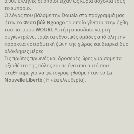
Στον δρόμο για το Ngaounderé είχαμε την ατυχία να
πέσουμε σε μεγάλη απεργία φορτηγατζήδων οι οποίοι
είχαν σταθμεύσει τα εκατοντάδες οχήματα τους στο
πλάι του στενού δρόμου.
Σε δυο σημεία του τόπου διαμαρτυρίας είχαν μαζευτεί
κάμποσοι και είχαν στήσει μπλόκο έχοντας άγριες
διαθέσεις αλλά ευτυχώς την τελευταία στιγμή
αποφύγαμε κάθε είδους ….σύρραξη!
Ευτυχώς νωρίς το απόγευμα φτάσαμε στον προορισμό
μας και προλάβαμε το τρένο που θα παίρναμε από την
Ngaounderé. Την επόμενη μέρα και μετά από δεκάξι