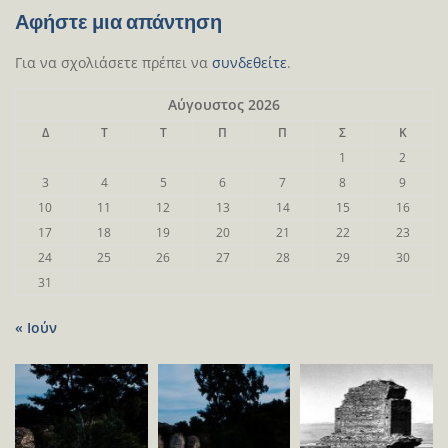
Αφήστε μια απάντηση
Για να σχολιάσετε πρέπει να
συνδεθείτε
.
Αύγουστος 2026
Δ
Τ
Τ
Π
Π
Σ
Κ
1
2
3
4
5
6
7
8
9
10
11
12
13
14
15
16
17
18
19
20
21
22
23
24
25
26
27
28
29
30
31
« Ιούν