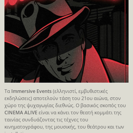
Τα
Immersive Events
(ελληνιστί, εμβυθιστικές
εκδηλώσεις) αποτελούν τάση του 21ου αιώνα, στον
χώρο της ψυχαγωγίας διεθνώς. Ο βασικός σκοπός του
CINEMA ALIVE
είναι να κάνει τον θεατή κομμάτι της
ταινίας συνδυάζοντας τις τέχνες του
κινηματογράφου, της μουσικής, του θεάτρου και των