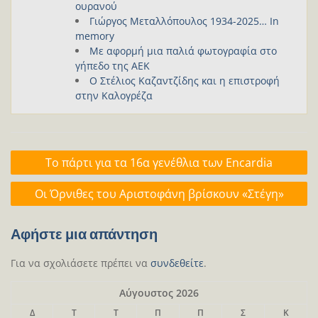
ουρανού
Γιώργος Μεταλλόπουλος 1934-2025… In
memory
Με αφορμή μια παλιά φωτογραφία στο
γήπεδο της ΑΕΚ
Ο Στέλιος Καζαντζίδης και η επιστροφή
στην Καλογρέζα
Πλοήγηση
Το πάρτι για τα 16α γενέθλια των Εncardia
άρθρων
Οι Όρνιθες του Αριστοφάνη βρίσκουν «Στέγη»
Αφήστε μια απάντηση
Για να σχολιάσετε πρέπει να
συνδεθείτε
.
Αύγουστος 2026
Δ
Τ
Τ
Π
Π
Σ
Κ