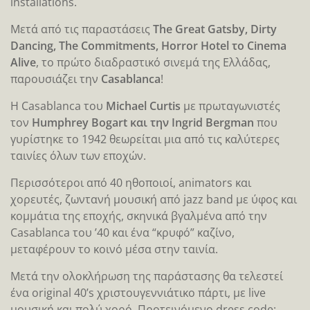
installations.
Μετά από τις παραστάσεις
The Great Gatsby, Dirty
Dancing, The Commitments, Horror Hotel το Cinema
Alive
, το πρώτο διαδραστικό σινεμά της Ελλάδας,
παρουσιάζει την
Casablanca
!
Η Casablanca του
Michael Curtis
με πρωταγωνιστές
τον
Humphrey Bogart και την Ingrid Bergman
που
γυρίστηκε το 1942 θεωρείται μια από τις καλύτερες
ταινίες όλων των εποχών.
Περισσότεροι από 40 ηθοποιοί, animators και
χορευτές, ζωντανή μουσική από jazz band με ύφος και
κομμάτια της εποχής, σκηνικά βγαλμένα από την
Casablanca του ’40 και ένα “κρυφό” καζίνο,
μεταφέρουν το κοινό μέσα στην ταινία.
Μετά την ολοκλήρωση της παράστασης θα τελεστεί
ένα original 40’s χριστουγεννιάτικο πάρτι, με live
μουσική και πολύ χορό. Προτεινόμενο dress code: