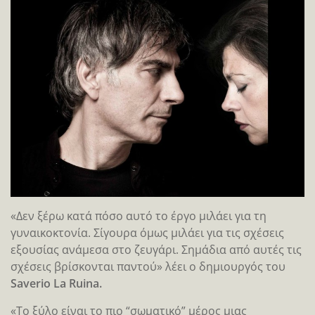
«Δεν ξέρω κατά πόσο αυτό το έργο μιλάει για τη
γυναικοκτονία. Σίγουρα όμως μιλάει για τις σχέσεις
εξουσίας ανάμεσα στο ζευγάρι. Σημάδια από αυτές τις
σχέσεις βρίσκονται παντού» λέει ο δημιουργός του
Saverio La Ruina.
«Το ξύλο είναι το πιο “σωματικό” μέρος μιας