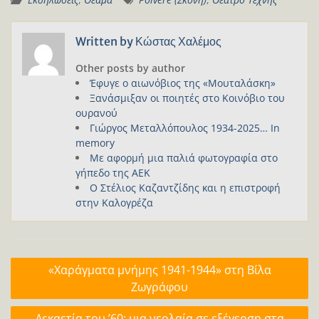
Written by
Κώστας Χαλέμος
Other posts by author
Έφυγε ο αιωνόβιος της «Μουταλάσκη»
Ξανάσμιξαν οι ποιητές στο Κοινόβιο του
ουρανού
Γιώργος Μεταλλόπουλος 1934-2025… In
memory
Με αφορμή μια παλιά φωτογραφία στο
γήπεδο της ΑΕΚ
Ο Στέλιος Καζαντζίδης και η επιστροφή
στην Καλογρέζα
Πλοήγηση
«Χαράγματα μνήμης 1941-1944» στη Βίλα
άρθρων
Ζωγράφου
Δεκαετία του ’60: μια νεολαία σε εξέγερση στα