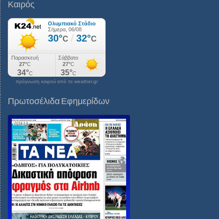
Καιρός
πρόγνωση καιρού από το weather.gr
Πρωτοσέλιδα Εφημερίδων