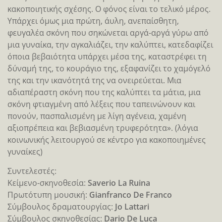
κακοποιητικής σχέσης. Ο φόνος είναι το τελικό μέρος.
Υπάρχει όμως μια πρώτη, άυλη, ανεπαίσθητη,
φευγαλέα σκόνη που σηκώνεται αργά-αργά γύρω από
μια γυναίκα, την αγκαλιάζει, την καλύπτει, κατεδαφίζει
όποια βεβαιότητα υπάρχει μέσα της, καταστρέφει τη
δύναμή της, το κουράγιο της, εξαφανίζει το χαμόγελό
της και την ικανότητά της να ονειρεύεται. Μια
αδιαπέραστη σκόνη που της καλύπτει τα μάτια, μια
σκόνη φτιαγμένη από λέξεις που ταπεινώνουν και
πονούν, πασπαλισμένη με λίγη αγένεια, χαμένη
αξιοπρέπεια και βεβιασμένη τρυφερότητα». (λόγια
κοινωνικής λειτουργού σε κέντρο για κακοποιημένες
γυναίκες)
Συντελεστές:
Κείμενο-σκηνοθεσία:
Saverio La Ruina
Πρωτότυπη μουσική:
Gianfranco De Franco
Σύμβουλος δραματουργίας:
Jo Lattari
Σύμβουλος σκηνοθεσίας:
Dario De Luca