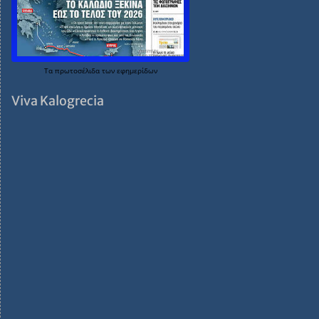
Τα
πρωτοσέλιδα
των
εφημερίδων
Viva Kalogrecia