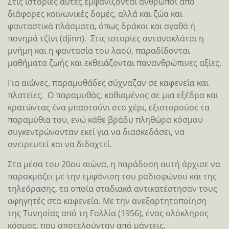
Στις ιστορίες αυτές εμφανίζονται άνθρωποι από
διάφορες κοινωνικές δομές, αλλά και ζώα και
φανταστικά πλάσματα, όπως δράκοι και αγαθά ή
πονηρά τζίνι (djinn). Στις ιστορίες αντανακλάται η
μνήμη και η φαντασία του λαού, παραδίδονται
μαθήματα ζωής και εκθειάζονται πανανθρώπινες αξίες.
Για αιώνες, παραμυθάδες σύχναζαν σε καφενεία και
πλατείες. Ο παραμυθάς, καθισμένος σε μια εξέδρα και
κρατώντας ένα μπαστούνι στο χέρι, εξιστορούσε τα
παραμύθια του, ενώ κάθε βράδυ πληθώρα κόσμου
συγκεντρώνονταν εκεί για να διασκεδάσει, να
ονειρευτεί και να διδαχτεί.
Στα μέσα του 20ου αιώνα, η παράδοση αυτή άρχισε να
παρακμάζει με την εμφάνιση του ραδιοφώνου και της
τηλεόρασης, τα οποία σταδιακά αντικατέστησαν τους
αφηγητές στα καφενεία. Με την ανεξαρτητοποίηση
της Τυνησίας από τη Γαλλία (1956), ένας ολόκληρος
κόσμος, που αποτελούνταν από μάντεις,