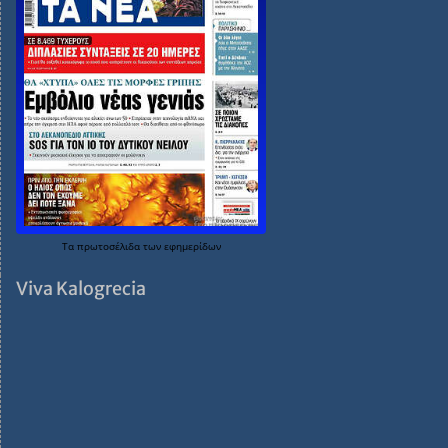
Τα
πρωτοσέλιδα
των
εφημερίδων
Viva Kalogrecia