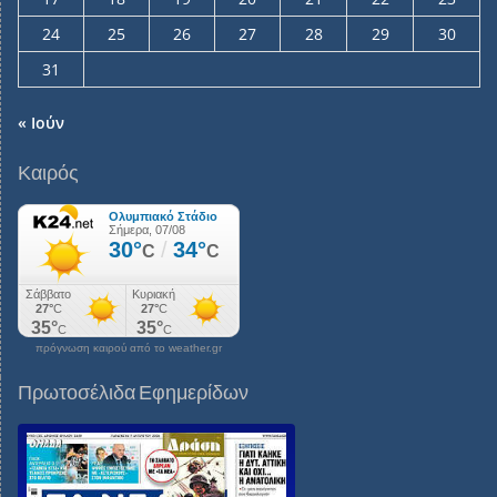
24
25
26
27
28
29
30
31
« Ιούν
Καιρός
πρόγνωση καιρού από το weather.gr
Πρωτοσέλιδα Εφημερίδων