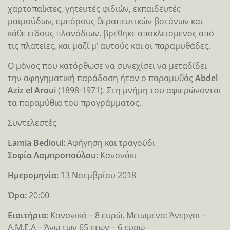
χαρτοπαίκτες, γητευτές φιδιών, εκπαιδευτές
μαϊμούδων, εμπόρους θεραπευτικών βοτάνων και
κάθε είδους πλανόδιων, βρέθηκε αποκλεισμένος από
τις πλατείες, και μαζί μ’ αυτούς και οι παραμυθάδες.
Ο μόνος που κατόρθωσε να συνεχίσει να μεταδίδει
την αφηγηματική παράδοση ήταν ο παραμυθάς
Abdel
Aziz el Aroui
(1898-1971). Στη μνήμη του αφιερώνονται
τα παραμύθια του προγράμματος.
Συντελεστές
Lamia Bedioui:
Αφήγηση και τραγούδι
Σοφία Λαμπροπούλου:
Κανονάκι
Ημερομηνία:
13 Νοεμβρίου 2018
Ώρα:
20:00
Eισιτήρια:
Κανονικό – 8 ευρώ, Μειωμένο: Άνεργοι –
Α.Μ.Ε.Α – Άνω των 65 ετών – 6 ευρώ