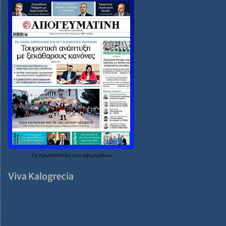
Τα
πρωτοσέλιδα
των
εφημερίδων
Viva Kalogrecia