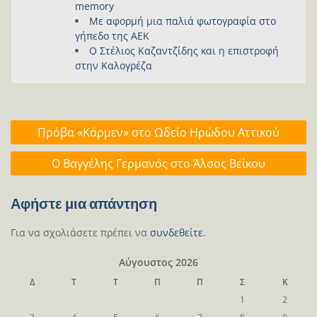
memory
Με αφορμή μια παλιά φωτογραφία στο
γήπεδο της ΑΕΚ
Ο Στέλιος Καζαντζίδης και η επιστροφή
στην Καλογρέζα
Πλοήγηση
Πρόβα «Κάρμεν» στο Ωδείο Ηρώδου Αττικού
άρθρων
Ο Βαγγέλης Γερμανός στο Άλσος Βεΐκου
Αφήστε μια απάντηση
Για να σχολιάσετε πρέπει να
συνδεθείτε
.
Αύγουστος 2026
Δ
Τ
Τ
Π
Π
Σ
Κ
1
2