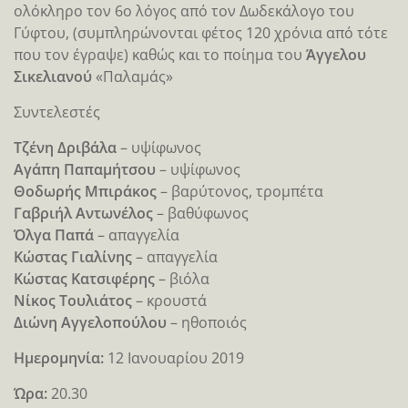
ολόκληρο τον 6ο λόγος από τον Δωδεκάλογο του
Γύφτου, (συμπληρώνονται φέτος 120 χρόνια από τότε
που τον έγραψε) καθώς και το ποίημα του
Άγγελου
Σικελιανού
«Παλαμάς»
Συντελεστές
Τζένη Δριβάλα
– υψίφωνος
Αγάπη Παπαμήτσου
– υψίφωνος
Θοδωρής Μπιράκος
– βαρύτονος, τρομπέτα
Γαβριήλ Αντωνέλος
– βαθύφωνος
Όλγα Παπά
– απαγγελία
Κώστας Γιαλίνης
– απαγγελία
Κώστας Κατσιφέρης
– βιόλα
Νίκος Τουλιάτος
– κρουστά
Διώνη Αγγελοπούλου
– ηθοποιός
Ημερομηνία:
12 Ιανουαρίου 2019
Ώρα:
20.30