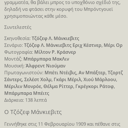
γραμματέα, θα βάλει μπρος το υποχθόνιο σχέδιό της,
δηλαδή να φτάσει στην κορυφή του Μπρόντγουεϊ
χρησιμοποιώντας κάθε μέσο.
Συντελεστές
Σκηνοθεσία:
Τζόζεφ Λ. Μάνκιεβιτς
Σενάριο:
Τζόζεφ Λ. Μάνκιεβιτς Εριχ Κέστνερ, Μέρι Ορ
Φωτογραφία:
Μίλτον Ρ. Κράσνερ
Μοντάζ:
Μπάρμπαρα ΜακΛιν
Μουσική:
Άλφρεντ Νιούμαν
Πρωταγωνιστούν:
Μπέτι Ντέιβις, Αν Μπάξτερ, Τζορτζ
Σάντερς, Σελέστ Χολμ, Γκάρι Μέριλ, Χιού Μάρλοου,
Μέριλιν Μονρόε, Θέλμα Ρίττερ, Γκρέγκορι Ράτοφ,
Μπάρμπαρα Μπέιτς
Διάρκεια: 138 λεπτά
Ο Τζόζεφ Μάνκιεβιτς
Γεννήθηκε στις 11 Φεβρουαρίου 1909 και πέθανε στις