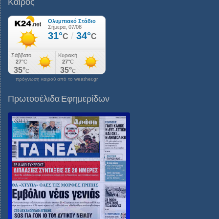
Καιρός
πρόγνωση καιρού από το weather.gr
Πρωτοσέλιδα Εφημερίδων