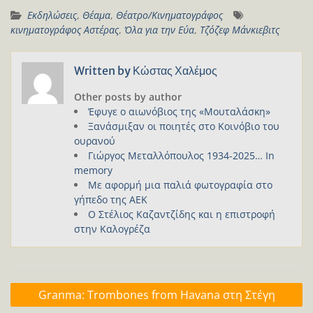
Εκδηλώσεις
,
Θέαμα
,
Θέατρο/Κινηματογράφος
κινηματογράφος Αστέρας
,
Όλα για την Εύα
,
Τζόζεφ Μάνκιεβιτς
Written by
Κώστας Χαλέμος
Other posts by author
Έφυγε ο αιωνόβιος της «Μουταλάσκη»
Ξανάσμιξαν οι ποιητές στο Κοινόβιο του
ουρανού
Γιώργος Μεταλλόπουλος 1934-2025… In
memory
Με αφορμή μια παλιά φωτογραφία στο
γήπεδο της ΑΕΚ
Ο Στέλιος Καζαντζίδης και η επιστροφή
στην Καλογρέζα
Πλοήγηση
Granma: Trombones from Havana στη Στέγη
άρθρων