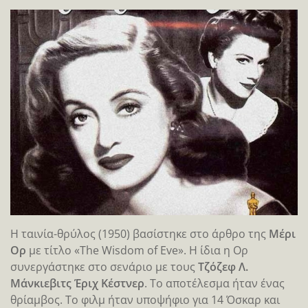
Η ταινία-θρύλος (1950) βασίστηκε στο άρθρο της
Μέρι
Ορ
με τίτλο «The Wisdom of Eve». Η ίδια η Ορ
συνεργάστηκε στο σενάριο με τους
Τζόζεφ Λ.
Μάνκιεβιτς Έριχ Κέστνερ
. Το αποτέλεσμα ήταν ένας
θρίαμβος. Το φιλμ ήταν υποψήφιο για 14 Όσκαρ και