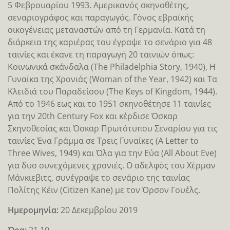
5 Φεβρουαρίου 1993. Αμερικανός σκηνοθέτης,
σεναριογράφος και παραγωγός. Γόνος εβραϊκής
οικογένειας μεταναστών από τη Γερμανία. Κατά τη
διάρκεια της καριέρας του έγραψε το σενάριο για 48
ταινίες και έκανε τη παραγωγή 20 ταινιών όπως:
Κοινωνικά σκάνδαλα (The Philadelphia Story, 1940), Η
Γυναίκα της Χρονιάς (Woman of the Year, 1942) και Τα
Κλειδιά του Παραδείσου (The Keys of Kingdom, 1944).
Από το 1946 εως και το 1951 σκηνοθέτησε 11 ταινίες
για την 20th Century Fox και κέρδισε Όσκαρ
Σκηνοθεσίας και Όσκαρ Πρωτότυπου Σεναρίου για τις
ταινίες Ένα Γράμμα σε Τρεις Γυναίκες (A Letter to
Three Wives, 1949) και Όλα για την Εύα (All About Eve)
για δυο συνεχόμενες χρονιές. Ο αδελφός του Χέρμαν
Μάνκιεβιτς, συνέγραψε το σενάριο της ταινίας
Πολίτης Κέιν (Citizen Kane) με τον Όρσον Γουέλς.
Ημερομηνία:
20 Δεκεμβρίου 2019
Ώρα:
21.10