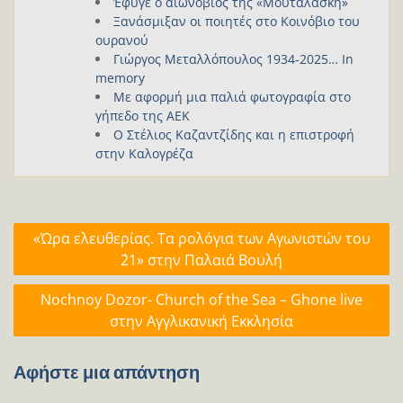
Έφυγε ο αιωνόβιος της «Μουταλάσκη»
Ξανάσμιξαν οι ποιητές στο Κοινόβιο του
ουρανού
Γιώργος Μεταλλόπουλος 1934-2025… In
memory
Με αφορμή μια παλιά φωτογραφία στο
γήπεδο της ΑΕΚ
Ο Στέλιος Καζαντζίδης και η επιστροφή
στην Καλογρέζα
Πλοήγηση
«Ώρα ελευθερίας. Τα ρολόγια των Αγωνιστών του
άρθρων
΄21» στην Παλαιά Βουλή
Nochnoy Dozor- Church of the Sea – Ghone live
στην Αγγλικανική Εκκλησία
Αφήστε μια απάντηση