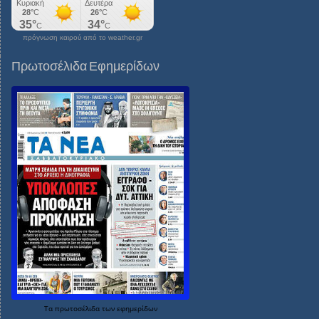
πρόγνωση καιρού από το weather.gr
Πρωτοσέλιδα Εφημερίδων
Τα
πρωτοσέλιδα
των
εφημερίδων