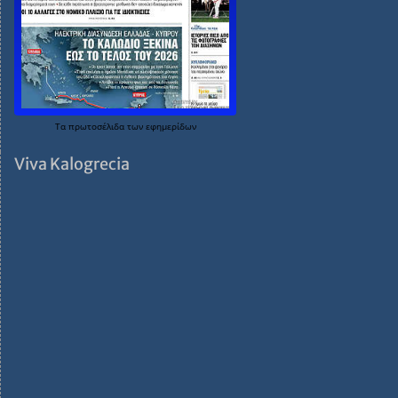
Τα
πρωτοσέλιδα
των
εφημερίδων
Viva Kalogrecia