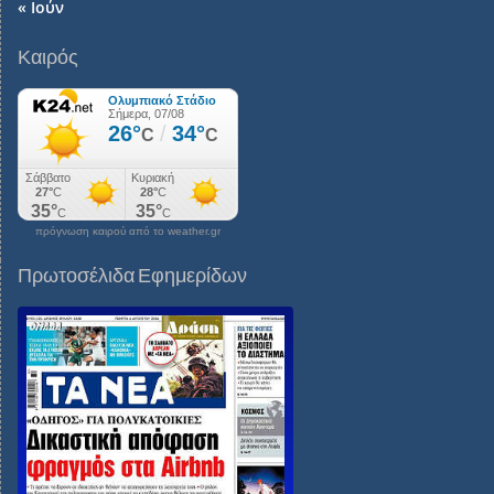
« Ιούν
Καιρός
πρόγνωση καιρού από το weather.gr
Πρωτοσέλιδα Εφημερίδων