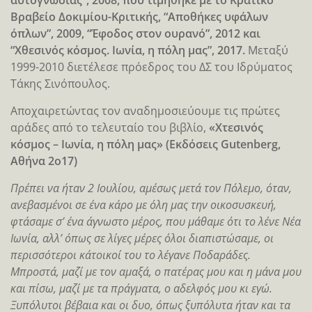
Βραβείο Δοκιμίου-Κριτικής, “Αποθήκες υφάλων
όπλων”, 2009, “Έφοδος στον ουρανό”, 2012 και
“Χθεσινός κόσμος. Ιωνία, η πόλη μας”, 2017.
Μεταξύ
1999-2010 διετέλεσε πρόεδρος του ΔΣ του Ιδρύματος
Τάκης Σινόπουλος.
Αποχαιρετώντας τον αναδημοσιεύουμε τις πρώτες
αράδες από το τελευταίο του βιβλίο,
«Χτεσινός
κόσμος – Ιωνία, η πόλη μας» (Εκδόσεις Gutenberg,
Aθήνα 2ο17)
Πρέπει να ήταν 2 Ιουλίου, αμέσως μετά τον Πόλεμο, όταν,
ανεβασμένοι σε ένα κάρο με όλη μας την οικοσυσκευή,
φτάσαμε σ’ ένα άγνωστο μέρος, που μάθαμε ότι το λένε Νέα
Ιωνία, αλλ’ όπως σε λίγες μέρες όλοι διαπιστώσαμε, οι
περισσότεροι κάτοικοί του το λέγανε Ποδαράδες.
Μπροστά, μαζί με τον αμαξά, ο πατέρας μου και η μάνα μου
και πίσω, μαζί με τα πράγματα, ο αδελφός μου κι εγώ.
Ξυπόλυτοι βέβαια και οι δυο, όπως ξυπόλυτα ήταν και τα