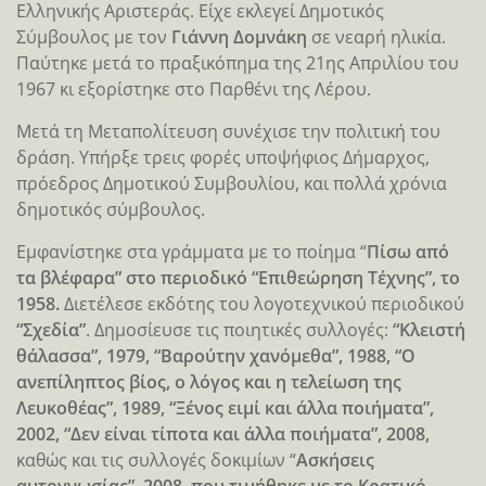
Ελληνικής Αριστεράς. Είχε εκλεγεί Δημοτικός
Σύμβουλος με τον
Γιάννη Δομνάκη
σε νεαρή ηλικία.
Παύτηκε μετά το πραξικόπημα της 21ης Απριλίου του
1967 κι εξορίστηκε στο Παρθένι της Λέρου.
Μετά τη Μεταπολίτευση συνέχισε την πολιτική του
δράση. Υπήρξε τρεις φορές υποψήφιος Δήμαρχος,
πρόεδρος Δημοτικού Συμβουλίου, και πολλά χρόνια
δημοτικός σύμβουλος.
Εμφανίστηκε στα γράμματα με το ποίημα “
Πίσω από
τα βλέφαρα” στο περιοδικό “Επιθεώρηση Τέχνης”, το
1958.
Διετέλεσε εκδότης του λογοτεχνικού περιοδικού
“Σχεδία”
. Δημοσίευσε τις ποιητικές συλλογές:
“Κλειστή
θάλασσα”, 1979, “Βαρούτην χανόμεθα”, 1988, “Ο
ανεπίληπτος βίος, ο λόγος και η τελείωση της
Λευκοθέας”, 1989, “Ξένος ειμί και άλλα ποιήματα”,
2002, “Δεν είναι τίποτα και άλλα ποιήματα”, 2008,
καθώς και τις συλλογές δοκιμίων “
Ασκήσεις
αυτογνωσίας”, 2008, που τιμήθηκε με το Κρατικό