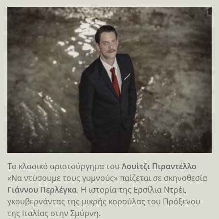
Το κλασικό αριστούργημα του
Λουίτζι Πιραντέλλο
«Να ντύσουμε τους γυμνούς» παίζεται σε σκηνοθεσία
Γιάννου Περλέγκα
. Η ιστορία της Ερσίλια Ντρέι,
γκουβερνάντας της μικρής κορούλας του Πρόξενου
της Ιταλίας στην Σμύρνη.