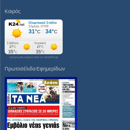
Καιρός
πρόγνωση καιρού από το weather.gr
Πρωτοσέλιδα Εφημερίδων