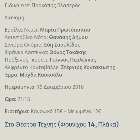
Ειδικά εφέ: Προκόπης Βλασερός
Διανομή
Ερσίλια Ντρέι:
Μαρία Πρωτόπαππα
Λουντοβίκο Νότα:
Θανάσης Δήμου
Σινιόρα Ονόρια:
Εύη Σαουλίδου
Φράνκο Λασπίγκα:
Θάνος Τοκάκης
Πρόξενος Γκρόττι:
Γιάννος Περλέγκας
Αλφρέντο Κανταβάλλε:
Στέργιος Κοντακιώτης
Έμμα:
Μάγδα Καυκούλα
Ημερομηνία:
19 Δεκεμβρίου 2018
Ώρα
: 21:15
Eισιτήρια:
Κανονικό 15€ – Μειωμένο 12€
Στο Θέατρο Τέχνης (Φρυνίχου 14, Πλάκα)