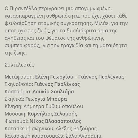
Ο Πιραντέλλο περιγράφει μια απογυμνωμένη,
κατασπαραγμένη ανθρωπότητα, που έχει χάσει κάθε
ψευδαίσθηση ατομικής συγκρότησης. Μιλάει για την
αποτυχία της ζωής, για τα δυσδιάκριτα όρια της
αλήθειας και του ψέματος της ανθρώπινης
συμπεριφοράς, για την τραγωδία και τη ματαιότητα
της ζωής.
Συντελεστές
Μετάφραση:
Ελένη Γεωργίου – Γιάννος Περλέγκας
Σκηνοθεσία:
Γιάννος Περλέγκας
Κοστούμια:
Λουκία Χουλιάρα
Σκηνικά:
Γεωργία Μπούρα
Κίνηση: Δήμητρα Ευθυμιοπούλου
Μουσική:
Κορνήλιος Σελαμσής
Φωτισμοί:
Νίκος Βλασσόπουλος
Κατασκευή σκηνικού: Αλέξης Βαζούρας
Κατασκευή κουστουμιών: Σάλυ Αλάραμπι