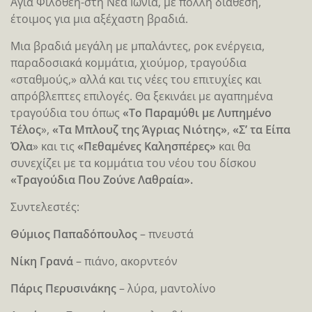
Αγία Φιλοθέη-στη Νέα Ιωνία, με πολλή διάθεση,
έτοιμος για μια αξέχαστη βραδιά.
Μια βραδιά μεγάλη με μπαλάντες, ροκ ενέργεια,
παραδοσιακά κομμάτια, χιούμορ, τραγούδια
«σταθμούς,» αλλά και τις νέες του επιτυχίες και
απρόβλεπτες επιλογές. Θα ξεκινάει με αγαπημένα
τραγούδια του όπως
«Το Παραμύθι με Λυπημένο
Τέλος
»,
«Τα Μπλουζ της Άγριας Νιότης»
,
«Σ’ τα Είπα
Όλα
» και τις
«Πεθαμένες Καλησπέρες»
και θα
συνεχίζει με τα κομμάτια του νέου του δίσκου
«Τραγούδια Που Ζούνε Λαθραία».
Συντελεστές:
Θύμιος Παπαδόπουλος
– πνευστά
Νίκη Γρανά
– πιάνο, ακορντεόν
Πάρις Περυσινάκης
– λύρα, μαντολίνο