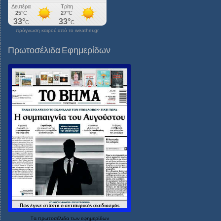
πρόγνωση καιρού από το weather.gr
Πρωτοσέλιδα Εφημερίδων
Τα
πρωτοσέλιδα
των
εφημερίδων