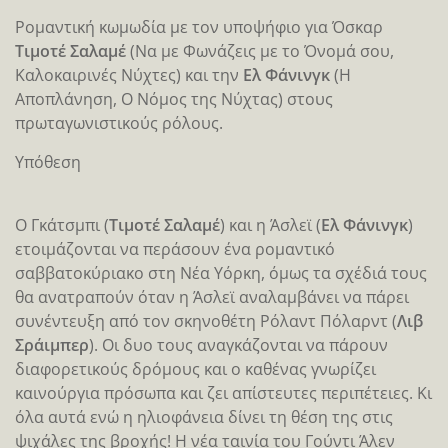
Ρομαντική κωμωδία με τον υποψήφιο για Όσκαρ
Τιμοτέ Σαλαμέ
(Να με Φωνάζεις με το Όνομά σου,
Καλοκαιρινές Νύχτες) και την
Ελ Φάνινγκ
(Η
Αποπλάνηση, Ο Νόμος της Νύχτας) στους
πρωταγωνιστικούς ρόλους.
Υπόθεση
Ο Γκάτσμπι (
Τιμοτέ Σαλαμέ
) και η Άσλεϊ (
Ελ Φάνινγκ
)
ετοιμάζονται να περάσουν ένα ρομαντικό
σαββατοκύριακο στη Νέα Υόρκη, όμως τα σχέδιά τους
θα ανατραπούν όταν η Άσλεϊ αναλαμβάνει να πάρει
συνέντευξη από τον σκηνοθέτη Ρόλαντ Πόλαρντ (
Λιβ
Σράιμπερ
). Οι δυο τους αναγκάζονται να πάρουν
διαφορετικούς δρόμους και ο καθένας γνωρίζει
καινούργια πρόσωπα και ζει απίστευτες περιπέτειες. Κι
όλα αυτά ενώ η ηλιοφάνεια δίνει τη θέση της στις
ψιχάλες της βροχής! Η νέα ταινία του Γούντι Άλεν