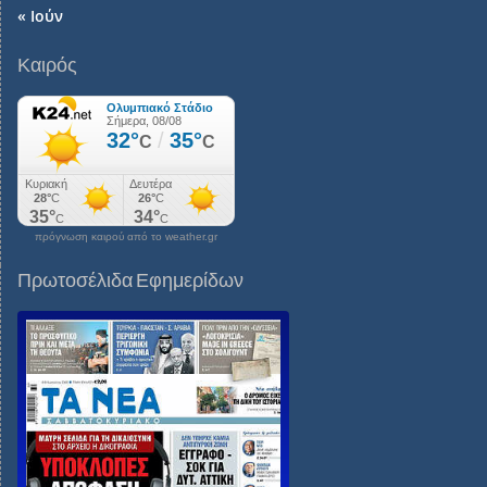
« Ιούν
Καιρός
πρόγνωση καιρού από το weather.gr
Πρωτοσέλιδα Εφημερίδων