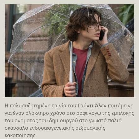
Η πολυσυζητημένη ταινία του
Γούντι Άλεν
που έμεινε
για έναν ολόκληρο χρόνο στο ράφι λόγω της εμπλοκής
του ονόματος του δημιουργού στο γνωστό παλιό
σκάνδαλο ενδοοικογενειακής σεξουαλικής
κακοποίησης.