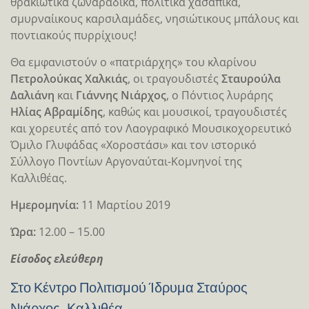
θρακιώτικα ζωναράδικα, πολίτικα χασάπικα,
σμυρναίικους καρσιλαμάδες, νησιώτικους μπάλους και
ποντιακούς πυρρίχιους!
Θα εμφανιστούν ο «πατριάρχης» του κλαρίνου
Πετρολούκας Χαλκιάς
, οι τραγουδιστές
Σταυρούλα
Δαλιάνη
και
Γιάννης Νιάρχος
, ο Πόντιος λυράρης
Ηλίας Αβραμίδης
, καθώς και μουσικοί, τραγουδιστές
και χορευτές από τον Λαογραφικό Μουσικοχορευτικό
Όμιλο Γλυφάδας «Χοροστάσι» και τον ιστορικό
Σύλλογο Ποντίων Αργοναύται-Κομνηνοί της
Καλλιθέας.
Ημερομηνία:
11 Μαρτίου 2019
Ώρα:
12.00 – 15.00
Είσοδος ελεύθερη
Στο Κέντρο Πολιτισμού Ίδρυμα Σταύρος
Νιάρχος, Καλλιθέα