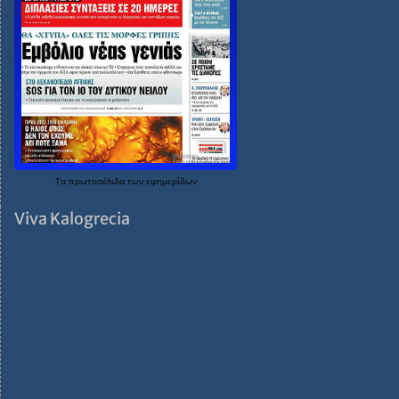
Τα
πρωτοσέλιδα
των
εφημερίδων
Viva Kalogrecia