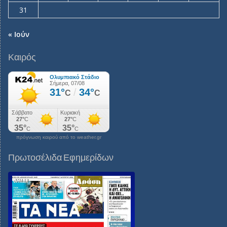
31
« Ιούν
Καιρός
πρόγνωση καιρού από το weather.gr
Πρωτοσέλιδα Εφημερίδων