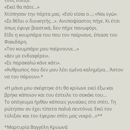
τους έδειξε:
«Εκεί θα πάτε…»
Χτύπησαν την πόρτα μας. «Εσύ είσαι ο…; «Ναι εγώ».
«Σε θέλει ο διοικητής…». Ανυποψίαστος πήγε. Κι έτσι
όπως έφυγε βιαστικά, δεν πήρε πανωφόρι.
Είδε η κουμπάρα του που τον παίρνανε, έπιασε τον
Φακιδάρη.
«Τον κουμπάρο μου παίρνουνε…»
«Δεν με ενδιαφέρει».
«Σε παρακαλώ κάνε κάτι».
«Άνθρωπος που δεν μου λέει εμένα καλημέρα… Άστον
να τον πάρουν».*
«Η μάνα μου σκέφτηκε ότι θα κρύωνε εκεί έξω και
βρήκε κάποιον και του έστειλε το σακάκι του…
Το απόγευμα ήρθαν κάποιες γυναίκες στο σπίτι. Τη
ρώτησαν αν έχει τίποτα παλιά σεντόνια. Εκεί τον
τύλιξαν και τον έφεραν σπίτι μας νεκρό…»**
*Μαρτυρία Βαγγέλη Κρυωνά