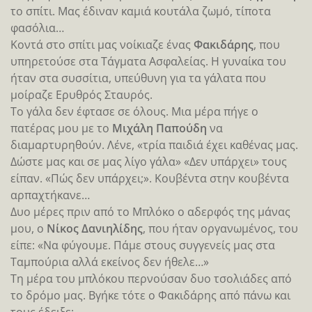
το σπίτι. Μας έδιναν καμιά κουτάλα ζωμό, τίποτα
φασόλια…
Κοντά στο σπίτι μας νοίκιαζε ένας
Φακιδάρης
, που
υπηρετούσε στα Τάγματα Ασφαλείας. Η γυναίκα του
ήταν στα συσσίτια, υπεύθυνη για τα γάλατα που
μοίραζε Ερυθρός Σταυρός.
Το γάλα δεν έφτασε σε όλους. Μια μέρα πήγε ο
πατέρας μου με το
Μιχάλη Παπούδη
να
διαμαρτυρηθούν. Λένε, «τρία παιδιά έχει καθένας μας.
Δώστε μας και σε μας λίγο γάλα» «Δεν υπάρχει» τους
είπαν. «Πώς δεν υπάρχει;». Κουβέντα στην κουβέντα
αρπαχτήκανε…
Δυο μέρες πριν από το Μπλόκο ο αδερφός της μάνας
μου, ο
Νίκος Δανιηλίδης
, που ήταν οργανωμένος, του
είπε: «Να φύγουμε. Πάμε στους συγγενείς μας στα
Ταμπούρια αλλά εκείνος δεν ήθελε…»
Τη μέρα του μπλόκου περνούσαν δυο τσολιάδες από
το δρόμο μας. Βγήκε τότε ο Φακιδάρης από πάνω και