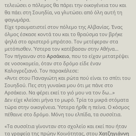
τελειώσει ο πόλεμος θα πάρει την οικογένεια του και
θα πάει στη Σουηδία, να γλυτώσει από όλη αυτή τη
φαγωμάρα.
Είχε τραυματιστεί στον πόλεμο της Αλβανίας. Ένας
όλμος έσκασε κοντά του και το θραύσμα τον βρήκε
ψηλά στο αριστερό μπράτσο. Τον μετέφεραν στα
μετόπισθεν. Ύστερα τον κατέβασαν στην Αθήνα…
Τον πήγαιναν στο
Αρσάκειο
, που το είχαν μετατρέψει
σε νοσοκομείο, όταν στο δρόμο είδε έναν
Καλογρεζιανό. Τον παρακάλεσε:
«Άντε στου Παναγιώτη και ρώτα πού είναι το σπίτι του
Σουηδού. Πες στη γυναίκα μου ότι με πάνε στο
Αρσάκειο. Να φέρει εκεί το γιό μου να τον δω…»
Δεν είχε κλείσει μήνα το μωρό. Τρία τα μικρά στόματα
τώρα στην οικογένεια. Ύστερα ήρθε η πείνα. Ο κόσμος
πέθαινε στο δρόμο. Μόνη του ελπίδα, τα συσσίτια.
«Τα συσσίτια γίνονταν στο σχολείο και εκεί που ήταν
τα γραφεία της πρώην Κοινότητας, στου
Χατζηγιάννη