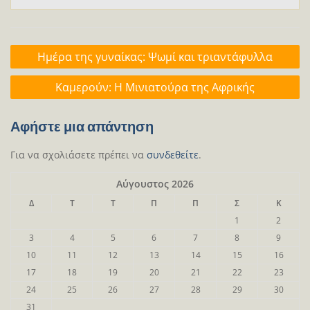
Πλοήγηση
Ημέρα της γυναίκας: Ψωμί και τριαντάφυλλα
άρθρων
Καμερούν: Η Μινιατούρα της Αφρικής
Αφήστε μια απάντηση
Για να σχολιάσετε πρέπει να
συνδεθείτε
.
Αύγουστος 2026
Δ
Τ
Τ
Π
Π
Σ
Κ
1
2
3
4
5
6
7
8
9
10
11
12
13
14
15
16
17
18
19
20
21
22
23
24
25
26
27
28
29
30
31