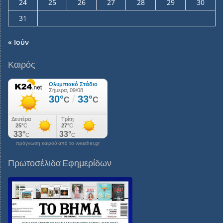
24
25
26
27
28
29
30
31
« Ιούν
Καιρός
πρόγνωση καιρού από το weather.gr
Πρωτοσέλιδα Εφημερίδων