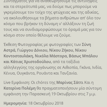
Συντάγματος για να αναθεωρήσουμε τις αντιλήψεις
και τα στερεότυπά μας, να δούμε πως μπορούμε να
γκρεμίσουμε τον τοίχο της φτώχειας και της αδικίας,
να ακολουθήσουμε τα βήματα ανθρώπων απ’ όλο τον
κόσμο που βρήκαν τη δύναμη ν’ αλλάξουν τη ζωή
τους και να συνδιαμορφώσουμε το όραμά μας για τον
κόσμο στον οποίο θέλουμε να ζούμε.
Έκθεση Φωτογραφίας με φωτογραφίες των
Σύνη
Αστρά, Γιώργου Δόνιου, Νίκου Ζήκου, Νίκου
Κοντοσταυλάκη, Νικόλα Μάστορα, Βάσως Μπάλου
και Κάτιας Χριστοδούλου,
από τα ταξίδια
αλληλεγγύης της οργάνωσης σε Αιθιοπία, Γκάνα, Ινδία,
Κένυα, Ουγκάντα, Ρουάντα και Τανζανία.
Live Εμφάνιση: Οι chόrεs της
Μαρίνας Σάττι
Και η
Κατερίνα Πολέμη
θα πραγματοποιήσουν μία σύντομη
εμφάνιση την Παρασκευή 19 Οκτωβρίου στις 7 μ.μ.
Ημερομηνία
: 18 Οκτωβρίου 2018