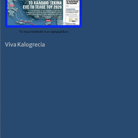
Τα
πρωτοσέλιδα
των
εφημερίδων
Viva Kalogrecia