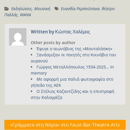
Εκδηλώσεις
,
Μουσική
Ευανθία Ρεμπούτσικα
,
θέατρο
Παλλάς
,
ΜΑΝΑ
Written by
Κώστας Χαλέμος
Other posts by author
Έφυγε ο αιωνόβιος της «Μουταλάσκη»
Ξανάσμιξαν οι ποιητές στο Κοινόβιο του
ουρανού
Γιώργος Μεταλλόπουλος 1934-2025… In
memory
Με αφορμή μια παλιά φωτογραφία στο
γήπεδο της ΑΕΚ
Ο Στέλιος Καζαντζίδης και η επιστροφή
στην Καλογρέζα
Πλοήγηση
«Γράμματα στη Νόρα» στο Faust-Bar-Theatre-Arts
άρθρων