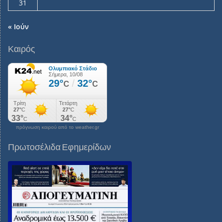
31
« Ιούν
Καιρός
πρόγνωση καιρού από το weather.gr
Πρωτοσέλιδα Εφημερίδων