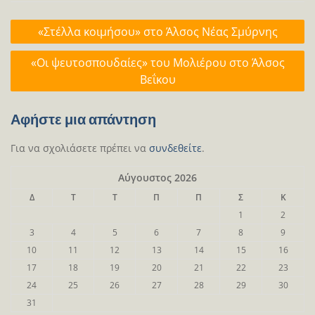
Πλοήγηση
«Στέλλα κοιμήσου» στο Άλσος Νέας Σμύρνης
άρθρων
«Οι ψευτοσπουδαίες» του Μολιέρου στο Άλσος
Βεΐκου
Αφήστε μια απάντηση
Για να σχολιάσετε πρέπει να
συνδεθείτε
.
Αύγουστος 2026
Δ
Τ
Τ
Π
Π
Σ
Κ
1
2
3
4
5
6
7
8
9
10
11
12
13
14
15
16
17
18
19
20
21
22
23
24
25
26
27
28
29
30
31