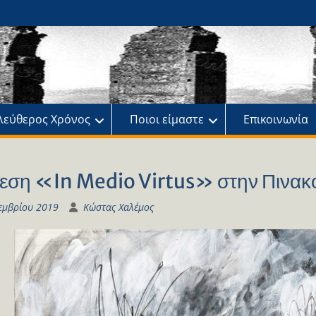
ης
πό
λεύθερος Χρόνος
Ποιοι είμαστε
Επικοινωνία
εση «In Medio Virtus» στην Πινακ
εμβρίου 2019
Κώστας Χαλέμος