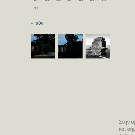
31
« Ιούν
Στην ο
και ση