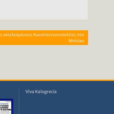
υς εκτελεσμένους Κωνσταντινουπολίτες στο
Μπλόκο
ν
Viva Kalogrecia