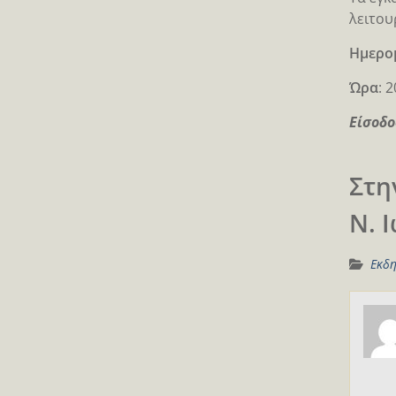
λειτουρ
Ημερο
Ώρα
: 
Είσοδο
Στη
Ν. 
Εκδη