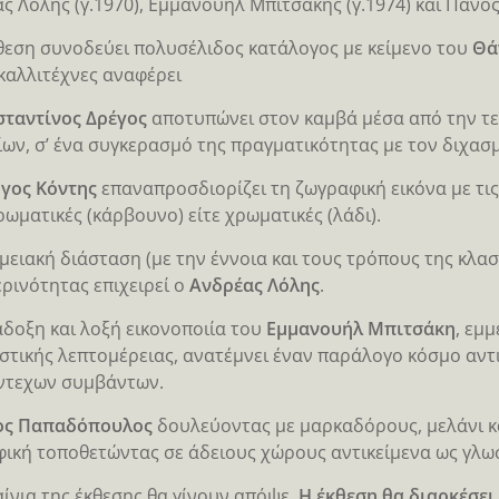
ς Λόλης (γ.1970), Εμμανουήλ Μπιτσάκης (γ.1974) και Πάνο
θεση συνοδεύει πολυσέλιδος κατάλογος με κείμενο του
Θά
καλλιτέχνες αναφέρει
ταντίνος Δρέγος
αποτυπώνει στον καμβά μέσα από την τε
ίων, σ’ ένα συγκερασμό της πραγματικότητας με τον διχασμ
γος Κόντης
επαναπροσδιορίζει τη ζωγραφική εικόνα με τις
ωματικές (κάρβουνο) είτε χρωματικές (λάδι).
μειακή διάσταση (με την έννοια και τους τρόπους της κλασ
ρινότητας επιχειρεί ο
Ανδρέας Λόλης
.
δοξη και λοξή εικονοποιία του
Εμμανουήλ Μπιτσάκη
, εμ
στικής λεπτομέρειας, ανατέμνει έναν παράλογο κόσμο αντ
ντεχων συμβάντων.
ος Παπαδόπουλος
δουλεύοντας με μαρκαδόρους, μελάνι κα
ική τοποθετώντας σε άδειους χώρους αντικείμενα ως γλω
αίνια της έκθεσης θα γίνουν απόψε.
Η έκθεση θα διαρκέσει 