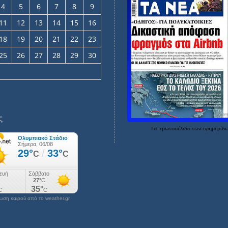
4
5
6
7
8
9
11
12
13
14
15
16
18
19
20
21
22
23
25
26
27
28
29
30
ς
Τα
πρωτοσέλιδα
των
εφημερίδ
ση καιρού από το weather.gr