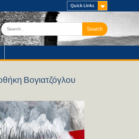
Quick Links
Search
for:
οθήκη Βογιατζόγλου