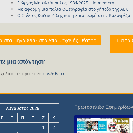
Γιώργος Μεταλλόπουλος 1934-2025… In memory
Με αφορμή μια παλιά φωτογραφία στο γήπεδο της ΑΕΚ
Ο Στέλιος Καζαντζίδης και η επιστροφή στην Καλογρέζα
γηση
ριστα Πηγούνια» στο Από μηχανής Θέατρο
Για το
ων
τε μια απάντηση
σχολιάσετε πρέπει να
συνδεθείτε
.
Πρωτοσέλιδα Εφημερίδω
Αύγουστος 2026
Τ
Τ
Π
Π
Σ
Κ
1
2