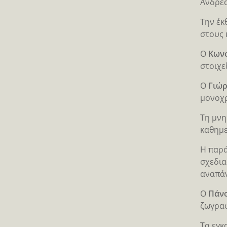
Ανδρέα
Την έκ
στους 
Ο
Κωνσ
στοιχε
Ο
Γιώρ
μονοχρ
Τη μνη
καθημε
Η παρά
σχεδια
αναπά
Ο
Πάν
ζωγραφ
Τα εγκ