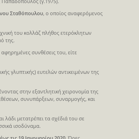
ς Παπαδόπουλος (γ.1975).
νου Σταθόπουλου
, ο οποίος αναφερόμενος
χνική του κολλάζ πλήθος ετερόκλητων
ό της.
 αφηρημένες συνθέσεις του, είτε
ικής γλυπτικής) ευτελών αντικειμένων της
μένοντας στην εξαντλητική χειρονομία της
ιθέσεων, συνυπάρξεων, συναρμογής, και
ι λάδι μετατρέπει τα σχέδιά του σε
σσικά ισοδύναμα.
έως τις 19 Ιανουαρίου 2020
. Ώρες