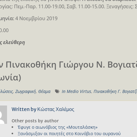
γίας: Πεμ.-Παρ. 11.00-19.00, Σαβ. 11.00-15.00. Ξεναγήσεις: 
μηνία:
4 Νοεμβρίου 2019
20.00
ς ελεύθερη
ν Πινακοθήκη Γιώργου Ν. Βογιατζ
Ιωνία)
λώσεις
,
Ζωγραφική
,
Θέαμα
In Medio Virtus
,
Πινακοθήκη Γ. Βογιατ
Written by
Κώστας Χαλέμος
Other posts by author
Έφυγε ο αιωνόβιος της «Μουταλάσκη»
Ξανάσμιξαν οι ποιητές στο Κοινόβιο του ουρανού