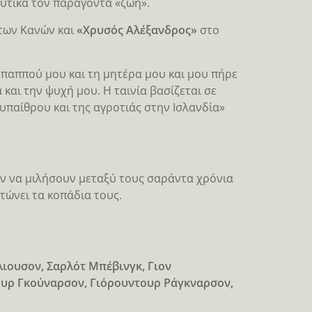
λυτικά τον παράγοντα «ζωή».
των Κανών και
«Χρυσός Αλέξανδρος»
στο
ν παππού μου και τη μητέρα μου και μου πήρε
και την ψυχή μου. Η ταινία βασίζεται σε
υπαίθρου και της αγροτιάς στην Ισλανδία»
υν να μιλήσουν μεταξύ τους σαράντα χρόνια
τώνει τα κοπάδια τους.
ιουσον, Σαρλότ Μπέβινγκ, Γιον
ουρ Γκούναρσον, Γιόρουντουρ Ράγκναρσον,