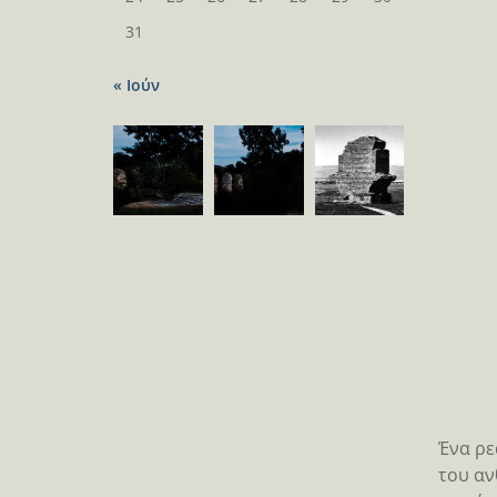
31
« Ιούν
Ένα ρε
του αν