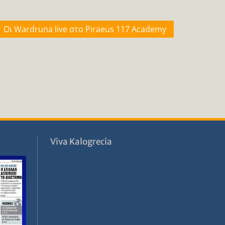
Οι Wardruna live στο Piraeus 117 Academy
ν
Viva Kalogrecia