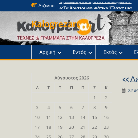
Skip
Ατζέντα:
«Τα Χριστουγεννιάτικα Έλατα: μια
to
μαγική περιπέτεια» στο κτήμα Φιξ
content
Η Χριστουγεννιάτικη συναυλία του
Kalogrezart
Ωδείου
Παρουσίαση του βιβλίου: Τα παιδιά τ
αλάνας
Παρουσίαση του βιβλίου «Τοντόρ, α
τη Σαφράμπολη στην Καλογρέζα»
Αρχική
Εντός
Εκτός
Ε
«Δε
Αύγουστος 2026
Δ
Τ
Τ
Π
Π
Σ
Κ
22 Μ
1
2
3
4
5
6
7
8
9
10
11
12
13
14
15
16
17
18
19
20
21
22
23
24
25
26
27
28
29
30