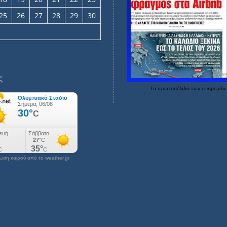
25
26
27
28
29
30
ς
Τα
πρωτοσέλιδα
των
εφημερίδ
ση καιρού από το weather.gr