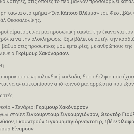
 κοινότητες, στις οποίες το περιβάλλον προσδιορίζει κατα
ρη ταινία στο τμήμα
«Ένα Κάποιο Βλέμμα»
του Φεστιβάλ 
άλ Θεσσαλονίκης.
σμοί αίματος είναι μια προσωπική ταινία, την έκανα για το
χρόνια να την ολοκληρώσω. Έχω βάλει σε αυτήν την καρδιά 
 βαθμό στις προσωπικές μου εμπειρίες, με ανθρώπους της 
λυψε ο
Γκρίμουρ Χακόναρσον.
ση
 απομακρυσμένη ισλανδική κοιλάδα, δυο αδέλφια που έχο
ται να αντιμετωπίσουν από κοινού μια αρρώστια που εξον
εστές
εσία – Σενάριο:
Γκρίμουρ Χακόναρσον
γωνιστούν:
Σίγκουρντουρ Σιγκουργιόνσον, Θεοντόρ Γιούλ
ύσον, Γκουντρούν Σιγκουρμπγιόρνσντοτιρ, Σβέιν Όλαφ
φουρ Εΐναρσον