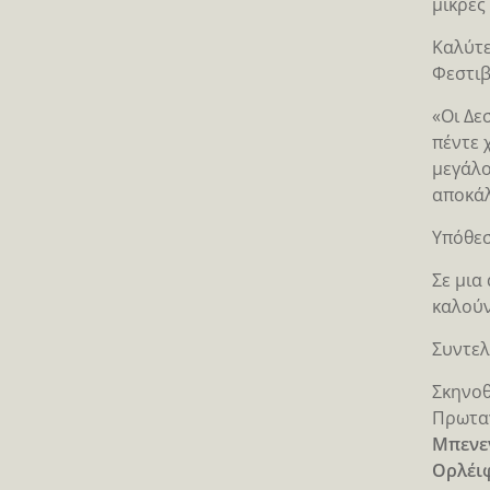
μικρές
Καλύτε
Φεστιβ
«Οι Δε
πέντε 
μεγάλο
αποκά
Υπόθε
Σε μια
καλούν
Συντελ
Σκηνοθ
Πρωτα
Μπενεν
Ορλέι