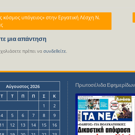
γηση
ς κόσμος υπόγειος» στην Εργατική Λέσχη Ν.
ας
ων
τε μια απάντηση
σχολιάσετε πρέπει να
συνδεθείτε
.
Πρωτοσέλιδα Εφημερίδω
Αύγουστος 2026
Τ
Τ
Π
Π
Σ
Κ
1
2
4
5
6
7
8
9
11
12
13
14
15
16
18
19
20
21
22
23