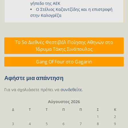
γήπεδο της ΑΕΚ
Ο Στέλιος Καζαντζίδης και η επιστροφή
στην Καλογρέζα
Πλοήγηση
Το 5ο Διεθνές Φεστιβάλ Ποίησης Αθηνών στο
άρθρων
Ίδρυμα Τάκης Σινόπουλος
Gang Of Four στο Gagarin
Αφήστε μια απάντηση
Για να σχολιάσετε πρέπει να
συνδεθείτε
.
Αύγουστος 2026
Δ
Τ
Τ
Π
Π
Σ
Κ
1
2
3
4
5
6
7
8
9