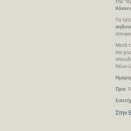
την “Ι
Κόκκι
Τα τρί
αηδον
αποφασ
Μετά τ
και χο
σπουδα
Νέων (
Ημερο
Ώρα:
1
Eισιτή
Στην 