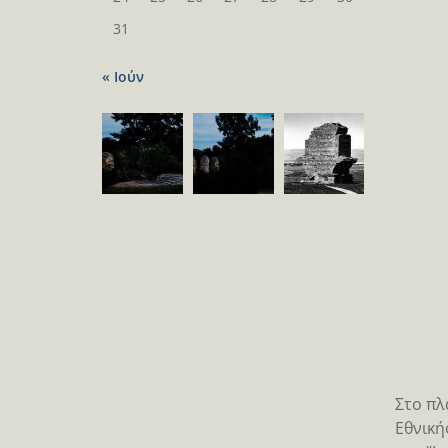
31
« Ιούν
Στο πλ
Εθνική