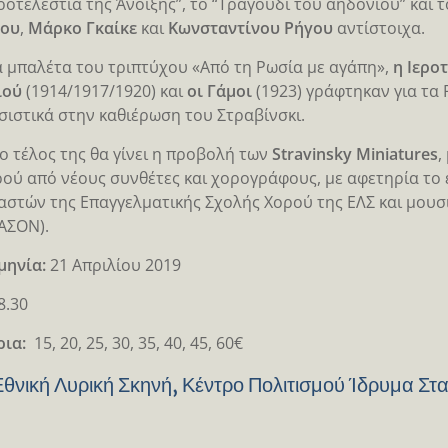
εροτελεστία της Άνοιξης”, το “Τραγούδι του αηδονιού” και
νου
,
Μάρκο Γκαίκε
και
Κωνσταντίνου Ρήγου
αντίστοιχα.
α μπαλέτα του τριπτύχου «Από τη Ρωσία με αγάπη»,
η Ιερο
ιού
(1914/1917/1920) και
οι Γάμοι
(1923) γράφτηκαν για τα
ιστικά στην καθιέρωση του Στραβίνσκι.
ο τέλος της θα γίνει η προβολή των
Stravinsky Miniatures
,
ρού από νέους συνθέτες και χορογράφους, με αφετηρία το 
στών της Επαγγελματικής Σχολής Χορού της ΕΛΣ και μουσ
ΑΣΟΝ).
μηνία:
21 Απριλίου 2019
8.30
ρια:
15, 20, 25, 30, 35, 40, 45, 60€
Εθνική Λυρική Σκηνή, Κέντρο Πολιτισμού Ίδρυμα Στ