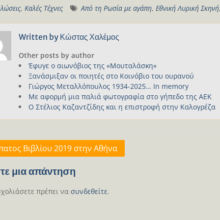
λώσεις
,
Καλές Τέχνες
Από τη Ρωσία με αγάπη
,
Εθνική Λυρική Σκηνή
Written by
Κώστας Χαλέμος
Other posts by author
Έφυγε ο αιωνόβιος της «Μουταλάσκη»
Ξανάσμιξαν οι ποιητές στο Κοινόβιο του ουρανού
Γιώργος Μεταλλόπουλος 1934-2025… In memory
Με αφορμή μια παλιά φωτογραφία στο γήπεδο της ΑΕΚ
Ο Στέλιος Καζαντζίδης και η επιστροφή στην Καλογρέζα
γηση
πατος Βιβλίου 2019 στην Αθήνα
ων
τε μια απάντηση
σχολιάσετε πρέπει να
συνδεθείτε
.