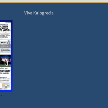
ν
Viva Kalogrecia
ων