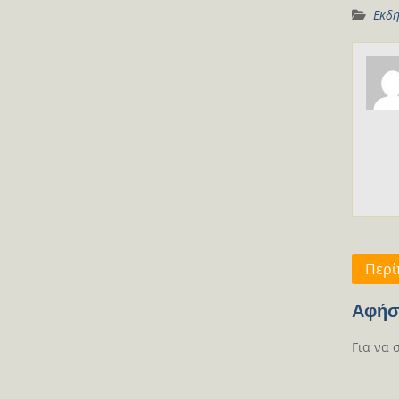
Εκδη
Πλοή
Περί
άρθρ
Αφήσ
Για να 