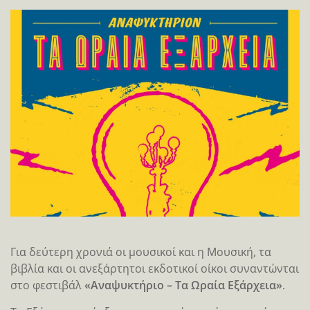
Για δεύτερη χρονιά οι μουσικοί και η Μουσική, τα
βιβλία και οι ανεξάρτητοι εκδοτικοί οίκοι συναντώνται
στο φεστιβάλ
«Αναψυκτήριο – Τα Ωραία Εξάρχεια»
.