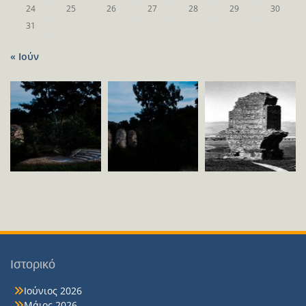
24
25
26
27
28
29
30
31
« Ιούν
Ιστορικό
Ιούνιος 2026
Μάιος 2026