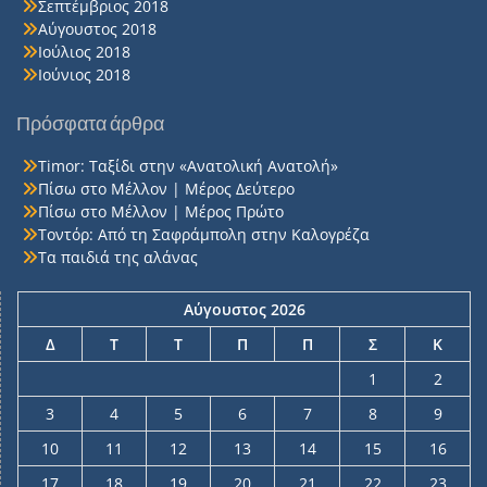
Σεπτέμβριος 2018
Αύγουστος 2018
Ιούλιος 2018
Ιούνιος 2018
Πρόσφατα άρθρα
Timor: Ταξίδι στην «Ανατολική Ανατολή»
Πίσω στο Μέλλον | Μέρος Δεύτερο
Πίσω στο Μέλλον | Μέρος Πρώτο
Τοντόρ: Από τη Σαφράμπολη στην Καλογρέζα
Τα παιδιά της αλάνας
Αύγουστος 2026
Δ
Τ
Τ
Π
Π
Σ
Κ
1
2
3
4
5
6
7
8
9
10
11
12
13
14
15
16
17
18
19
20
21
22
23