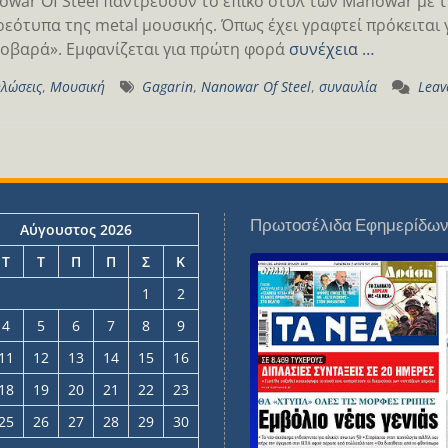
owar Of Steel παντρεύουν το επικό στυλ των Manowar με 
ρεότυπα της metal μουσικής. Όπως έχει γραφτεί πρόκειται 
οβαρά». Εμφανίζεται για πρώτη φορά
συνέχεια …
λώσεις
,
Μουσική
Gagarin
,
Nanowar Of Steel
,
συναυλία
Leav
Πρωτοσέλιδα Εφημερίδω
Αύγουστος 2026
Τ
Τ
Π
Π
Σ
Κ
1
2
4
5
6
7
8
9
11
12
13
14
15
16
18
19
20
21
22
23
25
26
27
28
29
30