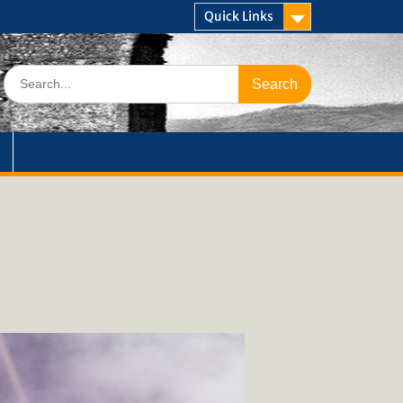
Quick Links
Search
for: