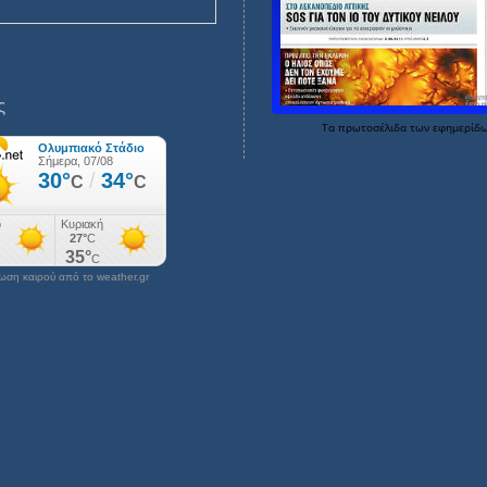
ς
Τα
πρωτοσέλιδα
των
εφημερίδ
ση καιρού από το weather.gr