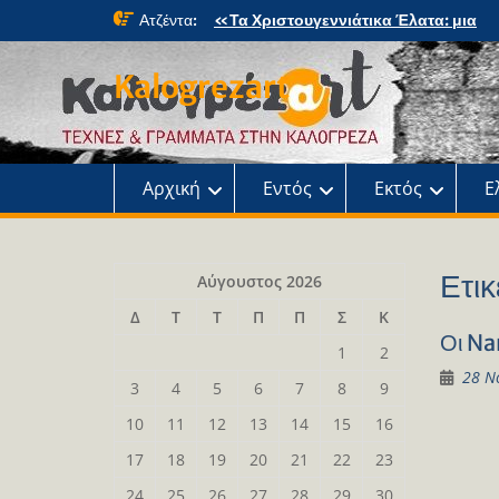
Skip
Ατζέντα:
«Τα Χριστουγεννιάτικα Έλατα: μια
to
μαγική περιπέτεια» στο κτήμα Φιξ
content
Η Χριστουγεννιάτικη συναυλία του
Kalogrezart
Ωδείου
Παρουσίαση του βιβλίου: Τα παιδιά τ
αλάνας
Παρουσίαση του βιβλίου «Τοντόρ, α
τη Σαφράμπολη στην Καλογρέζα»
Αρχική
Εντός
Εκτός
Ε
Ετικ
Αύγουστος 2026
Δ
Τ
Τ
Π
Π
Σ
Κ
Οι Na
1
2
28 Ν
3
4
5
6
7
8
9
10
11
12
13
14
15
16
17
18
19
20
21
22
23
24
25
26
27
28
29
30