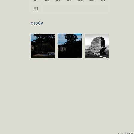
31
« Ιούν