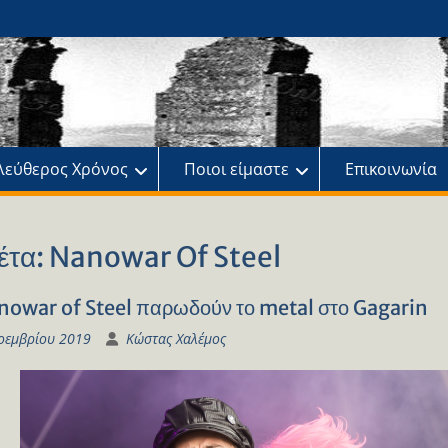
ης
πό
λεύθερος Χρόνος
Ποιοι είμαστε
Επικοινωνία
έτα:
Nanowar Of Steel
nowar of Steel παρωδούν το metal στο Gagarin
οεμβρίου 2019
Κώστας Χαλέμος