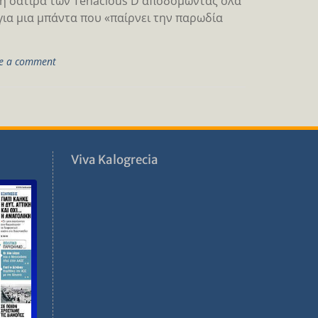
τη σάτιρα των Tenacious D αποδομώντας όλα
για μια μπάντα που «παίρνει την παρωδία
e a comment
ν
Viva Kalogrecia