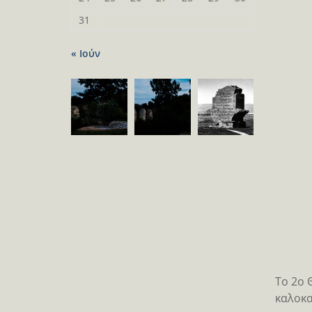
31
« Ιούν
Το 2ο 
καλοκα