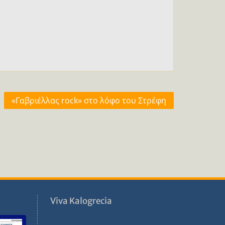
«Γαβριέλλας rock» στο λόφο του Στρέφη
ν
Viva Kalogrecia