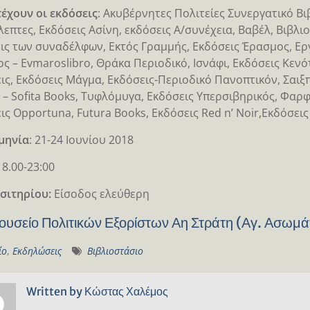
έχουν οι εκδόσεις
: Ακυβέρνητες Πολιτείες Συνεργατικό Βι
επτες, Εκδόσεις Ασίνη, εκδόσεις Α/συνέχεια, Βαβέλ, Βιβλιο
ις των συναδέλφων, Εκτός Γραμμής, Εκδόσεις Έρασμος, Εργ
ς – Evmaroslibro, Θράκα Περιοδικό, Ισνάφι, Εκδόσεις Κεν
ις, Εκδόσεις Μάγμα, Εκδόσεις-Περιοδικό Πανοπτικόν, Σαιξ
 – Sofita Books, Τυφλόμυγα, Εκδόσεις Υπερσιβηρικός, Φαρφ
ις Opportuna, Futura Books, Εκδόσεις Red n’ Noir,Εκδόσεις
μηνία
: 21-24 Ιουνίου 2018
18.00-23:00
ισιτηρίου:
Είσοδος ελεύθερη
ουσείο Πολιτικών Εξορίστων Αη Στράτη (Αγ. Ασωμά
ίο
,
Εκδηλώσεις
Βιβλιοστάσιο
Written by
Κώστας Χαλέμος