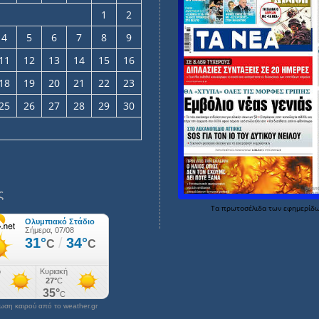
1
2
4
5
6
7
8
9
11
12
13
14
15
16
18
19
20
21
22
23
25
26
27
28
29
30
ς
Τα
πρωτοσέλιδα
των
εφημερίδ
ση καιρού από το weather.gr