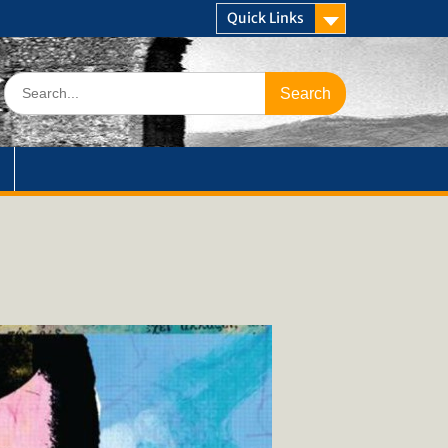
Quick Links
Search
for: