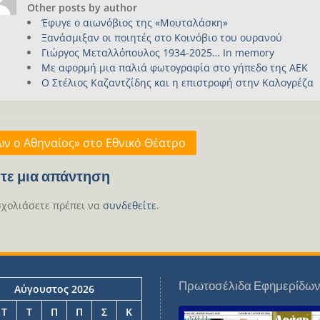
Other posts by author
Έφυγε ο αιωνόβιος της «Μουταλάσκη»
Ξανάσμιξαν οι ποιητές στο Κοινόβιο του ουρανού
Γιώργος Μεταλλόπουλος 1934-2025… In memory
Με αφορμή μια παλιά φωτογραφία στο γήπεδο της ΑΕΚ
Ο Στέλιος Καζαντζίδης και η επιστροφή στην Καλογρέζα
γηση
ων ο Αθηναίος» στο Εθνικό Θέατρο
ων
τε μια απάντηση
σχολιάσετε πρέπει να
συνδεθείτε
.
Πρωτοσέλιδα Εφημερίδω
Αύγουστος 2026
Τ
Τ
Π
Π
Σ
Κ