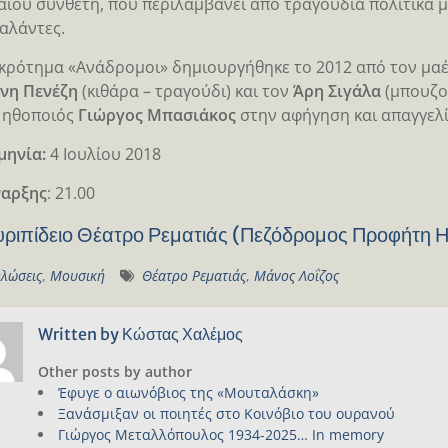
ίου συνθέτη, που περιλαμβάνει από τραγούδια πολιτικά μέ
αλάντες.
κρότημα «Ανάδρομοι» δημιουργήθηκε το 2012 από τον μα
νη Πενέζη
(κιθάρα – τραγούδι) και τον
Άρη Σιγάλα
(μπουζού
ο ηθοποιός
Γιώργος Μπασιάκος
στην αφήγηση και απαγγελί
μηνία:
4 Ιουλίου 2018
ναρξης
: 21.00
υριπίδειο Θέατρο Ρεματιάς (Πεζόδρομος Προφήτη 
λώσεις
,
Μουσική
Θέατρο Ρεματιάς
,
Μάνος Λοΐζος
Written by
Κώστας Χαλέμος
Other posts by author
Έφυγε ο αιωνόβιος της «Μουταλάσκη»
Ξανάσμιξαν οι ποιητές στο Κοινόβιο του ουρανού
Γιώργος Μεταλλόπουλος 1934-2025… In memory