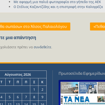
Με αφορμή μια παλιά φωτογραφία στο γήπεδο της ΑΕΚ
Ο Στέλιος Καζαντζίδης και η επιστροφή στην Καλογρέζα
γηση
 θα σωπάσω» στο Άλσος Παλαιολόγου
«Πεθα
ων
τε μια απάντηση
σχολιάσετε πρέπει να
συνδεθείτε
.
Πρωτοσέλιδα Εφημερίδω
Αύγουστος 2026
Τ
Τ
Π
Π
Σ
Κ
1
2
4
5
6
7
8
9
11
12
13
14
15
16