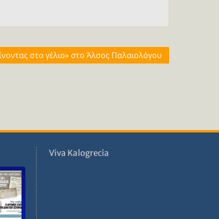
ίνοντας στο γέλιο» στο Άλσος Παλαιολόγου
ν
Viva Kalogrecia