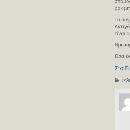
σπουδα
ροκ μπ
To συγ
Αντιγό
είναι 
Ημερο
Ώρα έ
Στο Ε
Εκδη