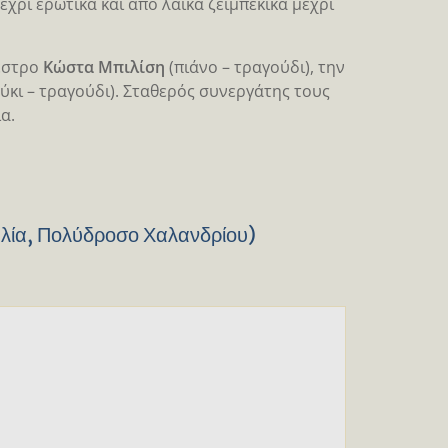
χρι ερωτικά και από λαϊκά ζεϊμπέκικα μέχρι
έστρο
Κώστα Μπιλίση
(πιάνο – τραγούδι), την
κι – τραγούδι). Σταθερός συνεργάτης τους
α.
Ηλία, Πολύδροσο Χαλανδρίου)