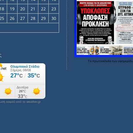
18
19
20
21
22
23
25
26
27
28
29
30
ς
Τα
πρωτοσέλιδα
των
εφημερίδ
ση καιρού από το weather.gr