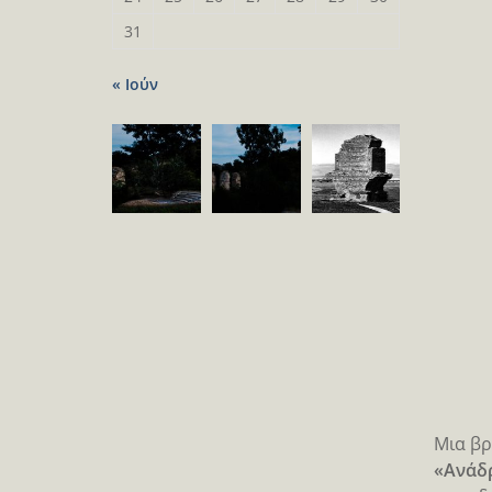
31
« Ιούν
Μια βρ
«Ανάδ