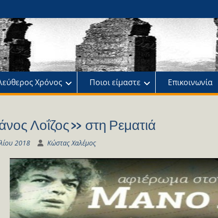
ης
πό
λεύθερος Χρόνος
Ποιοι είμαστε
Επικοινωνία
νος Λοΐζος» στη Ρεματιά
υλίου 2018
Κώστας Χαλέμος