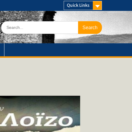
Quick Links
Search
for: