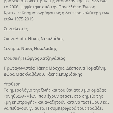
βραβεία στο Φεστιβάλ της Θεσσαλονίκης το 1983 ενώ
το 2006, ψηφίστηκε από την Πανελλήνια Ένωση
Κριτικών Κινηματογράφου ως η δεύτερη καλύτερη των
ετών 1975-2015.
Συντελεστές
Σκηνοθεσία:
Νίκος Νικολαΐδης
Σενάριο:
Νίκος Νικολαΐδης
Μουσική:
Γιώργος Χατζηνάσιος
Πρωταγωνιστές:
Τάκης Μόσχος, Δέσποινα Τομαζάνη,
Δώρα Μασκλαβάνου, Τάκης Σπυριδάκης
Υπόθεση
Το ημερολόγιο της ζωής και του θανάτου μια ομάδας
«ανήθικων» νέων, που έχουν φτάσει στο σημείο της
«μη επιστροφής» και αναζητούν κάτι να πιστέψουν και
να πεθάνουν γι’ αυτό. Η συμπεριφορά τους τραβάει