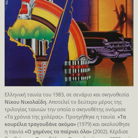
Ελληνική ταινία του 1983, σε σενάριο και σκηνοθεσία
Νίκου Νικολαΐδη
. Αποτελεί το δεύτερο μέρος της
τριλογίας ταινιών την οποία ο σκηνοθέτης ονόμασε
«Τα χρόνια της χολέρας». Προηγήθηκε η ταινία
«Τα
κουρέλια τραγουδάνε ακόμα»
(1979) και ακολούθησε
η ταινία
«Ο χαμένος τα παίρνει όλα»
(2002). Κέρδισε