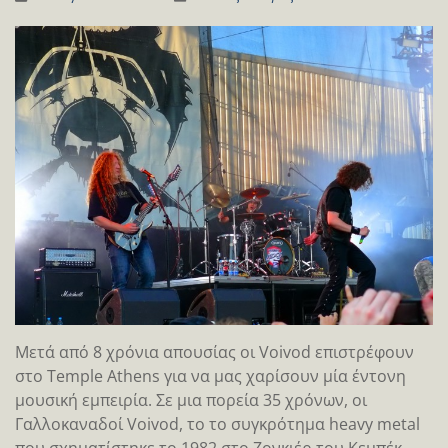
Μετά από 8 χρόνια απουσίας οι Voivod επιστρέφουν
στο Temple Athens για να μας χαρίσουν μία έντονη
μουσική εμπειρία. Σε μια πορεία 35 χρόνων, οι
Γαλλοκαναδοί Voivod, το το συγκρότημα heavy metal
που σχηματίστηκε το 1982 στο Ζονκιέρ του Κεμπέκ