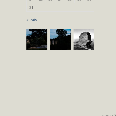
31
« Ιούν