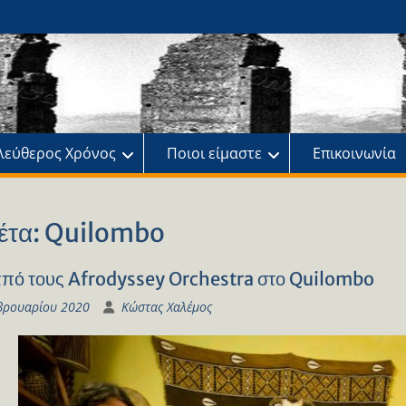
ης
πό
λεύθερος Χρόνος
Ποιοι είμαστε
Επικοινωνία
έτα:
Quilombo
από τους Afrodyssey Orchestra στο Quilombo
βρουαρίου 2020
Κώστας Χαλέμος