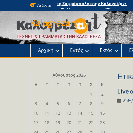
Skip
Ατζέντα:
«Τα Χριστουγεννιάτικα Έλατα: μια
to
μαγική περιπέτεια» στο κτήμα Φιξ
content
Η Χριστουγεννιάτικη συναυλία του
Kalogrezart
Ωδείου
Παρουσίαση του βιβλίου: Τα παιδιά τ
αλάνας
Παρουσίαση του βιβλίου «Τοντόρ, α
τη Σαφράμπολη στην Καλογρέζα»
Αρχική
Εντός
Εκτός
Ε
Ετικ
Αύγουστος 2026
Δ
Τ
Τ
Π
Π
Σ
Κ
Live 
1
2
8 Φε
3
4
5
6
7
8
9
10
11
12
13
14
15
16
17
18
19
20
21
22
23
24
25
26
27
28
29
30