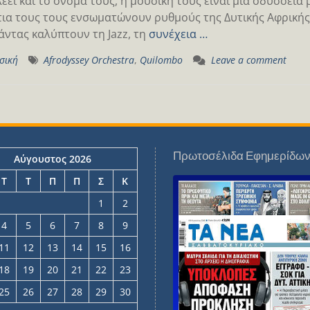
έει και το όνομα τους, η μουσική τους είναι μια οδύσσεια
ια τους τους ενσωματώνουν ρυθμούς της Δυτικής Αφρικής 
άντας καλύπτουν τη Jazz, τη
συνέχεια …
σική
Afrodyssey Orchestra
,
Quilombo
Leave a comment
Πρωτοσέλιδα Εφημερίδω
Αύγουστος 2026
Τ
Τ
Π
Π
Σ
Κ
1
2
4
5
6
7
8
9
11
12
13
14
15
16
18
19
20
21
22
23
25
26
27
28
29
30