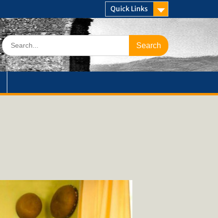
Quick Links
Search
for: