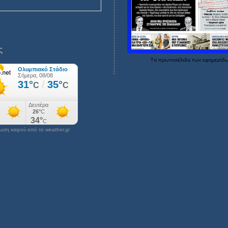
ς
Τα
πρωτοσέλιδα
των
εφημερίδ
ση καιρού από το weather.gr