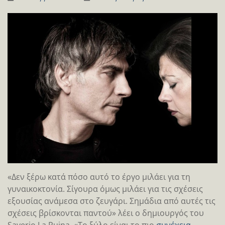
«Δεν ξέρω κατά πόσο αυτό το έργο μιλάει για τη
γυναικοκτονία. Σίγουρα όμως μιλάει για τις σχέσεις
εξουσίας ανάμεσα στο ζευγάρι. Σημάδια από αυτές τις
σχέσεις βρίσκονται παντού» λέει ο δημιουργός του
Saverio La Ruina. «Το ξύλο είναι το πιο
συνέχεια …