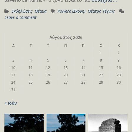
Εκδηλώσεις
,
Θέαμα
Polvere (Σκόνη)
,
Θέατρο Τέχνης
Leave a comment
Αύγουστος 2026
Δ
Τ
Τ
Π
Π
Σ
Κ
1
2
3
4
5
6
7
8
9
10
11
12
13
14
15
16
17
18
19
20
21
22
23
24
25
26
27
28
29
30
31
« Ιούν